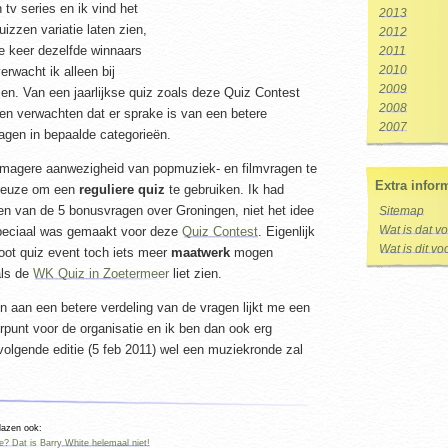
 tv series en ik vind het
2013
uizzen variatie laten zien,
2012
ke keer dezelfde winnaars
2011
2010
erwacht ik alleen bij
2009
zen. Van een jaarlijkse quiz zoals deze Quiz Contest
2008
en verwachten dat er sprake is van een betere
2007
ragen in bepaalde categorieën.
 magere aanwezigheid van popmuziek- en filmvragen te
Extra infor
keuze om een
reguliere quiz
te gebruiken. Ik had
ien van de 5 bonusvragen over Groningen, niet het idee
Sitemap
Wat is dat v
speciaal was gemaakt voor deze
Quiz Contest
. Eigenlijk
Wat is dit v
root quiz event toch iets meer
maatwerk
mogen
als de
WK Quiz in Zoetermeer
liet zien.
n aan een betere verdeling van de vragen lijkt me een
erpunt voor de organisatie en ik ben dan ook erg
volgende editie (5 feb 2011) wel een muziekronde zal
 lazen ook:
? Dat is Barry White helemaal niet!