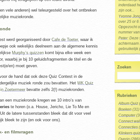
inderdaad he
en vele anderen) wel teleurgesteld over het ontbreken
zijn ook...
Yvonne Jon
elijke muziekronde.
over 25 or 6
Opgezocht op
ronde
nummer van 
Peter
: Deze 
est werd georganiseerd door
Cafe de Toeter
, waar ik
achternaam i
oepje ook wekelijks deelneem aan de algemene kennis
gebruikelijk 
elijkse
Murphy’s quizzen
komt bijna elke week een
, waarbij je bij 10 geluidsfragmenten de titel en de
est(e/en) moet geven.
Zoeken
voor de hand dat ook deze Quiz Contest in de
 dergelijke muziek ronde zou bevatten. Het
WK Quiz
in Zoetermeer
bevatte zelfs 2(!) muziekronden.
Rubrieken
van een muziekronde kregen we 10 intro’s van
Album Quiz
series
te horen (o.a. House, Jericho, Lie To Me en
Boeken
(31)
. Uit de latere tussenstanden bleek dat dit voor veel
Computer
(3
jk bleek te zijn (en ook voor ons).
Connect wal
Connecties
(
- en filmvragen
Klinkers qui
Overig
(286)