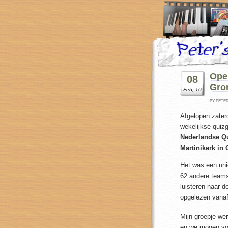
Ope
08
Gro
Feb, 10
BY PETE
Afgelopen zater
wekelijkse quiz
Nederlandse Qu
Martinikerk in
Het was een uni
62 andere teams
luisteren naar d
opgelezen vanaf
Mijn groepje wer
en we mogen vol