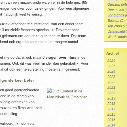
ken van een muziekronde waren er in de hele quiz (85
Quizzen
(34
ragen die over popmuziek gingen. Voor een algemene
Recensies
(
t natuurlijk veel te weinig.
Song grids
(
Teksten
(9)
muziekliefhebber teleurstellend. Van een ander team
Top 2000
(7
r 3 muziekliefhebbers speciaal uit Deventer naar
Versleuteld
(
n gekomen om aan deze quiz mee te doen. Dat team
Word clouds
kend ook erg teleurgesteld in het magere aantal
Archief
het me op dat er ook maar
3 vragen over films
in de
2026
wamen. Ook dit was veel minder dan gebruikelijk. Voor
2025
zal dit ook een teleurstelling moeten zijn geweest.
2024
2023
lgende keer beter
2022
2021
een goed georganiseerde
2020
ond in de Martinikerk,
2019
olledig ontbreken van
2018
muziek en films was toch
2017
eurstelling.
2016
2015
verkeerd, ik heb niets
2014