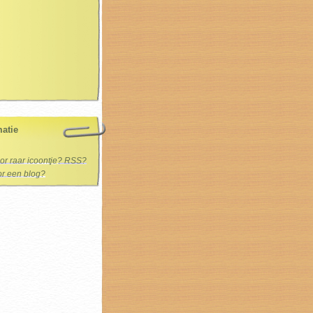
matie
oor raar icoontje? RSS?
oor een blog?