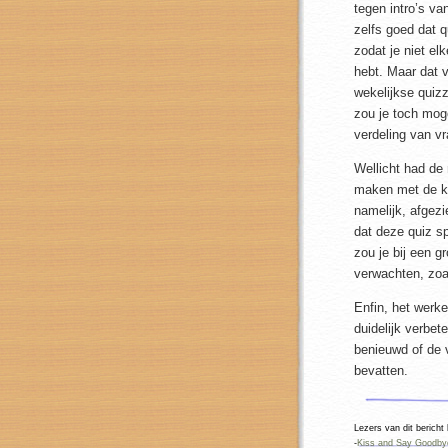
tegen intro’s van
zelfs goed dat q
zodat je niet el
hebt. Maar dat v
wekelijkse quiz
zou je toch mog
verdeling van v
Wellicht had de
maken met de 
namelijk, afgez
dat deze quiz 
zou je bij een g
verwachten, zo
Enfin, het werke
duidelijk verbet
benieuwd of de 
bevatten.
Lezers van dit bericht
-
Kiss and Say Goodbye