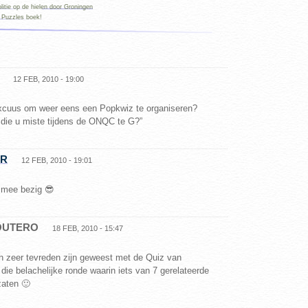
litie op de hielen door Groningen
 Puzzles boek!
12 FEB, 2010 - 19:00
xcuus om weer eens een Popkwiz te organiseren?
 die u miste tijdens de ONQC te G?”
ER
12 FEB, 2010 - 19:01
r mee bezig 😎
BOUTERO
18 FEB, 2010 - 15:47
h zeer tevreden zijn geweest met de Quiz van
 die belachelijke ronde waarin iets van 7 gerelateerde
zaten 🙂