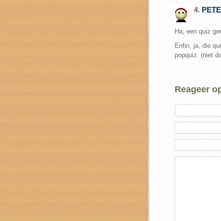
4.
PET
Ha, een quiz ge
Enfin, ja, die 
popquiz. (niet d
Reageer op 