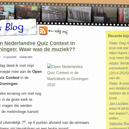
Recente bij
n Nederlandse Quiz Contest in
Peter
: Dag 
ningen: Waar was de muziek??
leuk ook dat 
https://open.
R
IN
QUIZZEN
4 REACTIES
nog meer lijs
Andre
: Best
dag deed ik met mijn
uitzoekwerk 
groepje mee aan de
Open
(2014-2025)e
iz Contest
in de
van de...
 Groningen
.
Peter
: Ik wa
een limited e
eke ervaring om met nog
hebben de b
boek...
 in de grote kerk te
Jan Luchies
e vragen die werden
waar ik dit 
 de metershoge kansel.
kan kopen? 
willen...
e
d uiteindelijk 7
, op 6 punten afstand van de winnaars
Stijlvolle T
gens mij terugkijken op een leuke avond.
onderwerp! Br