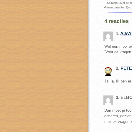
-
The Target: Met de po
-
Nieuw: mijn Pop Quiz
4 reacties
1.
AJAY
Wel een mooi e
“Voor de vragen
2.
PET
Ja, ja. Ik ben e
3. EL
Dan moet je toc
gisteren, gezien
muziek vragen 