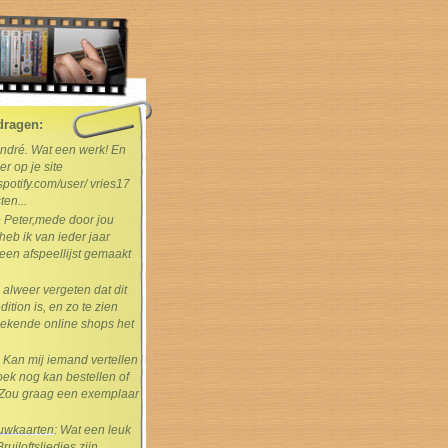
dragen:
André. Wat een werk! En
er op je site
spotify.com/user/ vries17
ten...
e Peter,mede door jou
heb ik van ieder jaar
en afspeellijst gemaakt
s alweer vergeten dat dit
dition is, en zo te zien
ekende online shops het
: Kan mij iemand vertellen
boek nog kan bestellen of
Zou graag een exemplaar
rouwkaarten
: Wat een leuk
uiloftsliedjes zijn