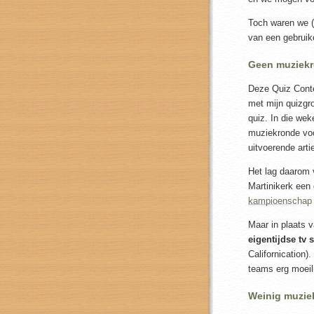
Toch waren we (
van een gebruik
Geen muziek
Deze Quiz Cont
met mijn quizgr
quiz. In die wek
muziekronde voor
uitvoerende arti
Het lag daarom 
Martinikerk een
kampioenschap 
Maar in plaats 
eigentijdse tv 
Californication)
teams erg moeili
Weinig muziek