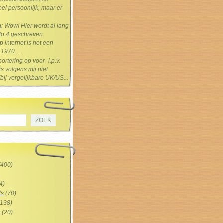
el persoonlijk, maar er
g
: Wow! Hier wordt al lang
 to 4 geschreven.
 internet is het een
1970....
sortering op voor- i.p.v.
s volgens mij niet
(bij vergelijkbare UK/US...
(400)
4)
ls
(70)
138)
z
(20)