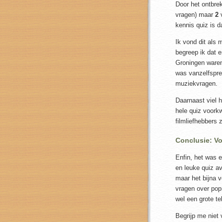
Door het ontbre
vragen) maar
2
v
kennis quiz is da
Ik vond dit als 
begreep ik dat e
Groningen ware
was vanzelfspre
muziekvragen.
Daarnaast viel 
hele quiz voork
filmliefhebbers 
Conclusie: Vo
Enfin, het was 
en leuke quiz av
maar het bijna v
vragen over pop
wel een grote tel
Begrijp me niet 