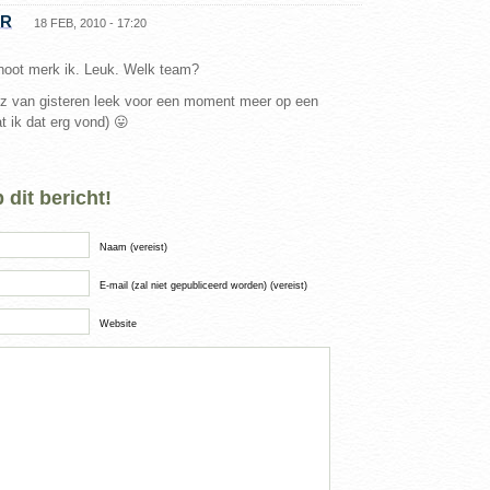
ER
18 FEB, 2010 - 17:20
noot merk ik. Leuk. Welk team?
quiz van gisteren leek voor een moment meer op een
at ik dat erg vond) 😛
dit bericht!
Naam (vereist)
E-mail (zal niet gepubliceerd worden) (vereist)
Website