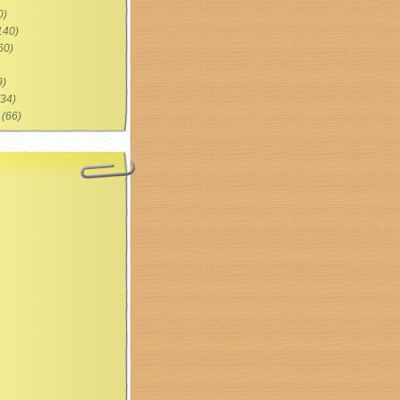
0)
140)
60)
9)
34)
(66)