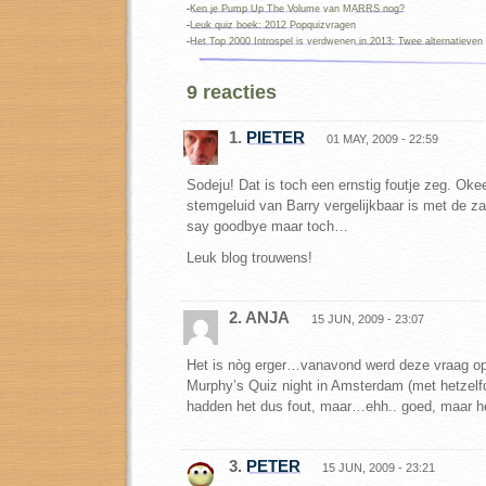
-
Ken je Pump Up The Volume van MARRS nog?
-
Leuk quiz boek: 2012 Popquizvragen
-
Het Top 2000 Introspel is verdwenen in 2013: Twee alternatieven
9 reacties
1.
PIETER
01 MAY, 2009 - 22:59
Sodeju! Dat is toch een ernstig foutje zeg. Oke
stemgeluid van Barry vergelijkbaar is met de z
say goodbye maar toch…
Leuk blog trouwens!
2. ANJA
15 JUN, 2009 - 23:07
Het is nòg erger…vanavond werd deze vraag op
Murphy’s Quiz night in Amsterdam (met hetzelfd
hadden het dus fout, maar…ehh.. goed, maar h
3.
PETER
15 JUN, 2009 - 23:21