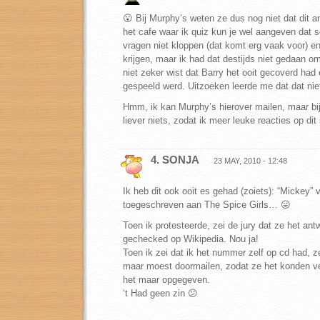
😮 Bij Murphy’s weten ze dus nog niet dat dit an
het cafe waar ik quiz kun je wel aangeven dat
vragen niet kloppen (dat komt erg vaak voor) e
krijgen, maar ik had dat destijds niet gedaan om
niet zeker wist dat Barry het ooit gecoverd had
gespeeld werd. Uitzoeken leerde me dat dat nie
Hmm, ik kan Murphy’s hierover mailen, maar bij
liever niets, zodat ik meer leuke reacties op dit 
4. SONJA
23 MAY, 2010 - 12:48
Ik heb dit ook ooit es gehad (zoiets): “Mickey” 
toegeschreven aan The Spice Girls… 😛
Toen ik protesteerde, zei de jury dat ze het an
gechecked op Wikipedia. Nou ja!
Toen ik zei dat ik het nummer zelf op cd had, z
maar moest doormailen, zodat ze het konden ver
het maar opgegeven.
‘t Had geen zin 😕