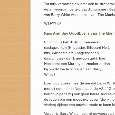
Tot mijn verbazing en later ook frustratie w
de antwoorden verteld dat dit nummer (
Kis
van Barry White was en niet van The Manha
WTF?? 😮
Kiss And Say Goodbye is van The Manh
Enfin, thuis heb ik dit in meerdere
naslagwerken (Hitdossier, Billboard No 1
hits, Wikipedia etc.) nagezocht en
daaruit bleek dat ik gewoon gelijk had.
Hoe komt een Murphy quizmaker er dan
bij om dit toe te schrijven aan Barry
White?
Even doorzoeken leerde me dat Barry White
met dit nummer in Nederland, de VS of Groo
betrof volgens mij ook geen latere succesv
de reden om een mogelijke cover (die ik n
vinden) tijdens een muziek ronde te laten h
Verder is Barry White nooit lid geweest va