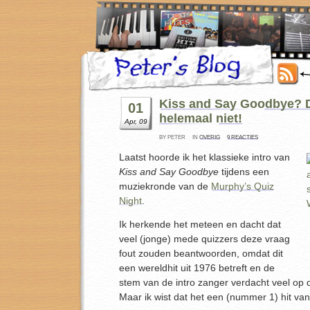
Kiss and Say Goodbye? D
01
helemaal niet!
Apr, 09
BY PETER
IN
OVERIG
9 REACTIES
Laatst hoorde ik het klassieke intro van
Kiss and Say Goodbye
tijdens een
muziekronde van de
Murphy’s Quiz
Night
.
Ik herkende het meteen en dacht dat
veel (jonge) mede quizzers deze vraag
fout zouden beantwoorden, omdat dit
een wereldhit uit 1976 betreft en de
stem van de intro zanger verdacht veel op di
Maar ik wist dat het een (nummer 1) hit v