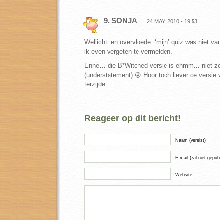
9. SONJA
24 MAY, 2010 - 19:53
Wellicht ten overvloede: ‘mijn’ quiz was niet v
ik even vergeten te vermelden.
Enne… die B*Witched versie is ehmm… niet zo 
(understatement) 😛 Hoor toch liever de versie 
terzijde.
Reageer op dit bericht!
Naam (vereist)
E-mail (zal niet gepub
Website