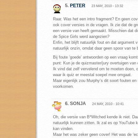
5.
PETER
23 MAY, 2010 - 13:32
Raar. Was het een intro fragment? En geen co
ook cover versies in de vragen. Ik zie dat de g
een versie van heeft gemaakt. Misschien dat di
de Spice Girls werd aangezien?
Enfin, het blijft natuurlijk fout en dat argument 
natuurlijk onzin, omdat daar geen spoor van te 
Bij foute ‘goede’ antwoorden op een vraag komt
punt: Kun je de quizmaster/jury overtuigen van
Ik vind dat zelf vervelend om te moeten doen, 
waar ik quiz er meestal soepel mee omgaat.
Maar eigenlijk zou Murphy’s dit soort fouten en
voorkomen.
6. SONJA
24 MAY, 2010 - 10:41
Oh, die versie van B*Witched kende ik niet. Da
natuurlijk kunnen zitten. Ik zal es op YouTube ki
kan vinden.
Maar het was zeker geen cover! Het was de ‘ech