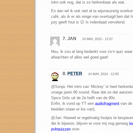
intro ook nog, dat is zo herkenbaar als wat.
En dan wil ik ook niet al te wijsneuzerig overko
café, als ik er als enige van overtuigd ben dat 
jury geeft fout is 😕 Is inderdaad vervelend.
7. JAN
24 MAY, 2010 - 12:07
Nou, ik zou al lang bedankt voor zo’n quiz waa
afwachten of alles wel goed gaat!
8.
PETER
24 MAY, 2010 - 12:50
@Sonja: Het intro van ‘Mickey’ is heel herkenb
vroege jaren 80 sound. Raar dat ze dat aanzien
Spice Girls uit de 2e helft van de 90s.
Enfin, ik vond op YT een
audiofragment
van de 
beelden staan er los van).
@Jan: Hoewel er regelmatig foutjes te bespeure
die ik bijwoon, blijven er voor mij nog genoeg
le
pubquizzen
over.