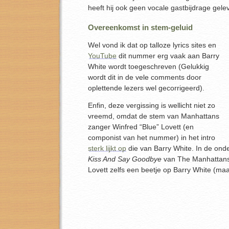
heeft hij ook geen vocale gastbijdrage gel
Overeenkomst in stem-geluid
Wel vond ik dat op talloze lyrics sites en
YouTube
dit nummer erg vaak aan Barry
White wordt toegeschreven (Gelukkig
wordt dit in de vele comments door
oplettende lezers wel gecorrigeerd).
Enfin, deze vergissing is wellicht niet zo
vreemd, omdat de stem van Manhattans
zanger Winfred “Blue” Lovett (en
componist van het nummer) in het intro
sterk lijkt op
die van Barry White. In de ond
Kiss And Say Goodbye
van The Manhattans l
Lovett zelfs een beetje op Barry White (maa