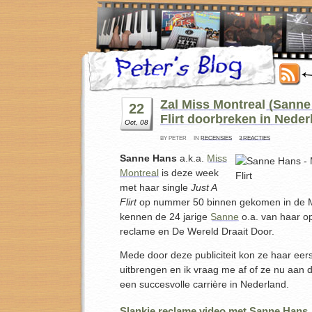
Zal Miss Montreal (Sanne
22
Flirt doorbreken in Nede
Oct, 08
BY PETER
IN
RECENSIES
3 REACTIES
Sanne Hans
a.k.a.
Miss
Montreal
is deze week
met haar single
Just A
Flirt
op nummer 50 binnen gekomen in de 
kennen de 24 jarige
Sanne
o.a. van haar op
reclame en De Wereld Draait Door.
Mede door deze publiciteit kon ze haar eers
uitbrengen en ik vraag me af of ze nu aan 
een succesvolle carrière in Nederland.
Slankie reclame video met Sanne Hans