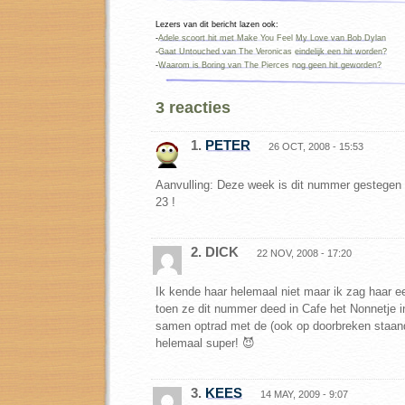
Lezers van dit bericht lazen ook:
-
Adele scoort hit met Make You Feel My Love van Bob Dylan
-
Gaat Untouched van The Veronicas eindelijk een hit worden?
-
Waarom is Boring van The Pierces nog geen hit geworden?
3 reacties
1.
PETER
26 OCT, 2008 - 15:53
Aanvulling: Deze week is dit nummer gestegen
23 !
2. DICK
22 NOV, 2008 - 17:20
Ik kende haar helemaal niet maar ik zag haar e
toen ze dit nummer deed in Cafe het Nonnetje i
samen optrad met de (ook op doorbreken staand
helemaal super! 😈
3.
KEES
14 MAY, 2009 - 9:07