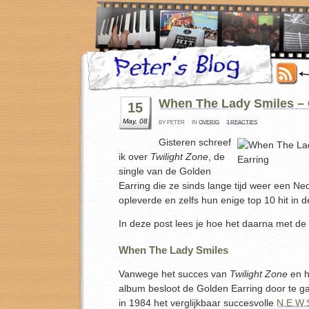
When The Lady Smiles – 
15
May, 08
BY PETER
IN
OVERIG
3 REACTIES
Gisteren schreef
ik over
Twilight Zone
, de
single van de Golden
Earring die ze sinds lange tijd weer een N
opleverde en zelfs hun enige top 10 hit in d
In deze post lees je hoe het daarna met de
When The Lady Smiles
Vanwege het succes van
Twilight Zone
en h
album besloot de Golden Earring door te 
in 1984 het verglijkbaar succesvolle
N.E.W.