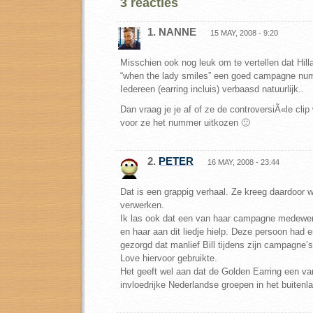
3 reacties
1. NANNE
15 MAY, 2008 - 9:20
Misschien ook nog leuk om te vertellen dat Hilla
“when the lady smiles” een goed campagne num
Iedereen (earring incluis) verbaasd natuurlijk..
Dan vraag je je af of ze de controversiÃ«le cli
voor ze het nummer uitkozen 🙂
2.
PETER
16 MAY, 2008 - 23:44
Dat is een grappig verhaal. Ze kreeg daardoor wa
verwerken.
Ik las ook dat een van haar campagne medewer
en haar aan dit liedje hielp. Deze persoon had e
gezorgd dat manlief Bill tijdens zijn campagne’s
Love hiervoor gebruikte.
Het geeft wel aan dat de Golden Earring een v
invloedrijke Nederlandse groepen in het buitenla