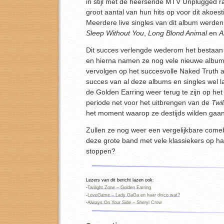
in stijl met de heersende MTV Unplugged 
groot aantal van hun hits op voor dit akoest
Meerdere live singles van dit album werden 
Sleep Without You
,
Long Blond Animal
en
A
Dit succes verlengde wederom het bestaan
en hierna namen ze nog vele nieuwe album
vervolgen op het succesvolle Naked Truth 
succes van al deze albums en singles wel la
de Golden Earring weer terug te zijn op he
periode net voor het uitbrengen van de
Twi
het moment waarop ze destijds wilden gaa
Zullen ze nog weer een vergelijkbare come
deze grote band met vele klassiekers op ha
stoppen?
Lezers van dit bericht lazen ook:
-
Twilight Zone – Golden Earring
-
LoveGame – Lady GaGa en haar disco wat?
-
Always On Your Side – Sheryl Crow