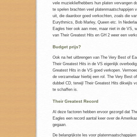
vele muziekliefhebbers hun platen vervangen do
te spelen brachten veel platenmaatschappijen
uit, die daardoor goed verkochten, zoals die va
Eurythmics, Bob Marley, Queen etc. In Nederla
Eagles hier ook aan mee, maar niet in de VS, 
van Their Greatest Hits en GH 2 weer een verk
Budget prijs?
Ook na het uitbrengen van The Very Best of Ea
Their Greatest Hits in de VS eigenlijk overbodig
Greatest Hits in de VS goed verkopen. Vermoede
de verzamelaar hierbij een rol. The Very Best of
dubbel CD, terwijl Their Greatest Hits dikwijls v
te schaffen is.
Their Greatest Record
Al deze factoren hebben ervoor gezorgd dat The
Eagles een record aantal keer over de Amerika
gegaan.
De belangrijkste les voor platenmaatschappijen 