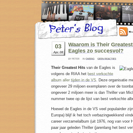
Waarom is Their Greatest
03
Eagles zo succesvol?
Apr, 08
BY PETER
IN
OVERIG
GEEN REACTIES
Their Greatest Hits
van de Eagles is
volgens de RIAA het
best verkochte
album aller tijden in de VS
. Deze organisatie me
ongeveer 29 miljoen exemplaren over de toonba
ongeveer 2 miljoen meer is dan Thriller van Mi
nummer twee op de lijst van best verkochte al
Hoewel de Eagles in de VS veel populairder zijn
Europa) blijf ik het toch verbazingwekkend vind
career verzamelalbum (uit 1976, nog van voor Ho
paar jaar geleden Thriller (jarenlang het best v