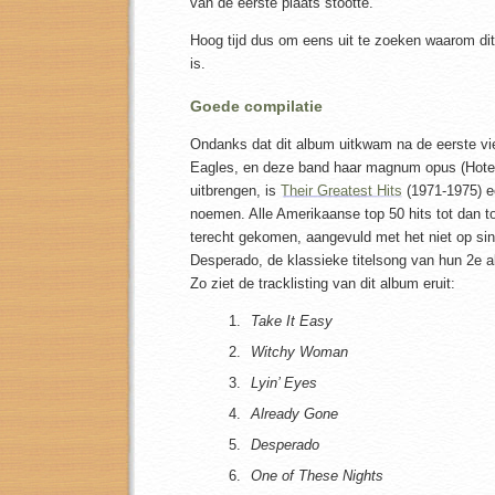
van de eerste plaats stootte.
Hoog tijd dus om eens uit te zoeken waarom di
is.
Goede compilatie
Ondanks dat dit album uitkwam na de eerste vi
Eagles, en deze band haar magnum opus (Hotel
uitbrengen, is
Their Greatest Hits
(1971-1975) e
noemen. Alle Amerikaanse top 50 hits tot dan to
terecht gekomen, aangevuld met het niet op sin
Desperado, de klassieke titelsong van hun 2e 
Zo ziet de tracklisting van dit album eruit:
Take It Easy
Witchy Woman
Lyin’ Eyes
Already Gone
Desperado
One of These Nights