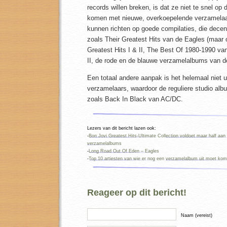
records willen breken, is dat ze niet te snel o
komen met nieuwe, overkoepelende verzamelaar
kunnen richten op goede compilaties, die decen
zoals Their Greatest Hits van de Eagles (maar
Greatest Hits I & II, The Best Of 1980-1990 van
II, de rode en de blauwe verzamelalbums van de
Een totaal andere aanpak is het helemaal niet 
verzamelaars, waardoor de reguliere studio album
zoals Back In Black van AC/DC.
Lezers van dit bericht lazen ook:
-
Bon Jovi Greatest Hits-Ultimate Collection voldoet maar half aan 
verzamelalbums
-
Long Road Out Of Eden – Eagles
-
Top 10 artiesten van wie er nog een verzamelalbum uit moet ko
Reageer op dit bericht!
Naam (vereist)