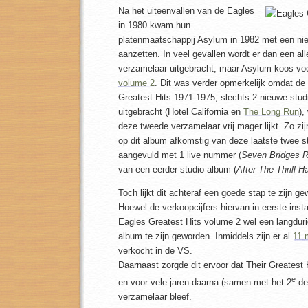
Na het uiteenvallen van de Eagles
in 1980 kwam hun
platenmaatschappij Asylum in 1982 met een ni
aanzetten. In veel gevallen wordt er dan een a
verzamelaar uitgebracht, maar Asylum koos vo
volume 2
. Dit was verder opmerkelijk omdat de
Greatest Hits 1971-1975, slechts 2 nieuwe stu
uitgebracht (Hotel California en
The Long Run
),
deze tweede verzamelaar vrij mager lijkt. Zo z
op dit album afkomstig van deze laatste twee s
aangevuld met 1 live nummer (
Seven Bridges 
van een eerder studio album (
After The Thrill 
Toch lijkt dit achteraf een goede stap te zijn 
Hoewel de verkoopcijfers hiervan in eerste insta
Eagles Greatest Hits volume 2 wel een langdur
album te zijn geworden. Inmiddels zijn er al
11 
verkocht in de VS.
Daarnaast zorgde dit ervoor dat Their Greatest 
e
en voor vele jaren daarna (samen met het 2
de
verzamelaar bleef.