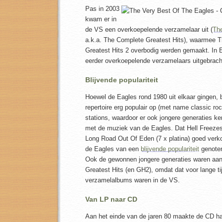
Pas in 2003
kwam er in
de VS een overkoepelende verzamelaar uit (
The
a.k.a. The Complete Greatest Hits), waarmee Th
Greatest Hits 2 overbodig werden gemaakt. In E
eerder overkoepelende verzamelaars uitgebrach
Blijvende populariteit
Hoewel de Eagles rond 1980 uit elkaar gingen, 
repertoire erg populair op (met name classic roc
stations, waardoor er ook jongere generaties 
met de muziek van de Eagles. Dat Hell Freezes 
Long Road Out Of Eden (7 x platina) goed verk
de Eagles van een
blijvende populariteit
genote
Ook de gewonnen jongere generaties waren aa
Greatest Hits (en GH2), omdat dat voor lange ti
verzamelalbums waren in de VS.
Van LP naar CD
Aan het einde van de jaren 80 maakte de CD h