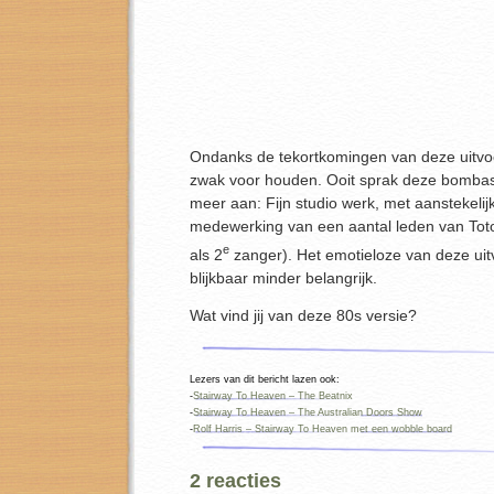
Ondanks de tekortkomingen van deze uitvoeri
zwak voor houden. Ooit sprak deze bomba
meer aan: Fijn studio werk, met aanstekeli
medewerking van een aantal leden van Toto
e
als 2
zanger). Het emotieloze van deze uit
blijkbaar minder belangrijk.
Wat vind jij van deze 80s versie?
Lezers van dit bericht lazen ook:
-
Stairway To Heaven – The Beatnix
-
Stairway To Heaven – The Australian Doors Show
-
Rolf Harris – Stairway To Heaven met een wobble board
2 reacties