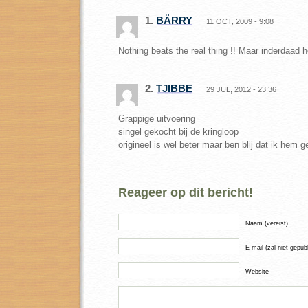
1.
BÄRRY
11 OCT, 2009 - 9:08
Nothing beats the real thing !! Maar inderdaad h
2.
TJIBBE
29 JUL, 2012 - 23:36
Grappige uitvoering
singel gekocht bij de kringloop
origineel is wel beter maar ben blij dat ik hem 
Reageer op dit bericht!
Naam (vereist)
E-mail (zal niet gepub
Website