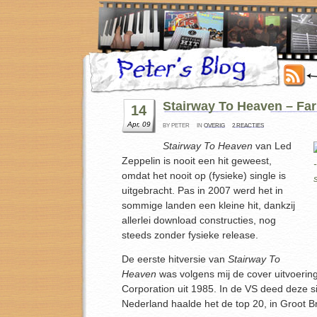
Stairway To Heaven – Far
14
Apr, 09
BY PETER
IN
OVERIG
2 REACTIES
Stairway To Heaven
van Led
Zeppelin is nooit een hit geweest,
omdat het nooit op (fysieke) single is
uitgebracht. Pas in 2007 werd het in
sommige landen een kleine hit, dankzij
allerlei download constructies, nog
steeds zonder fysieke release.
De eerste hitversie van
Stairway To
Heaven
was volgens mij de cover uitvoerin
Corporation uit 1985. In de VS deed deze si
Nederland haalde het de top 20, in Groot Bri