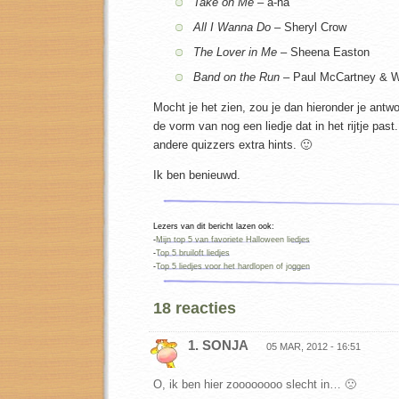
Take on Me
– a-ha
All I Wanna Do –
Sheryl Crow
The Lover in Me
– Sheena Easton
Band on the Run
– Paul McCartney & 
Mocht je het zien, zou je dan hieronder je antwo
de vorm van nog een liedje dat in het rijtje past
andere quizzers extra hints. 🙂
Ik ben benieuwd.
Lezers van dit bericht lazen ook:
-
Mijn top 5 van favoriete Halloween liedjes
-
Top 5 bruiloft liedjes
-
Top 5 liedjes voor het hardlopen of joggen
18 reacties
1. SONJA
05 MAR, 2012 - 16:51
O, ik ben hier zoooooooo slecht in… 🙁