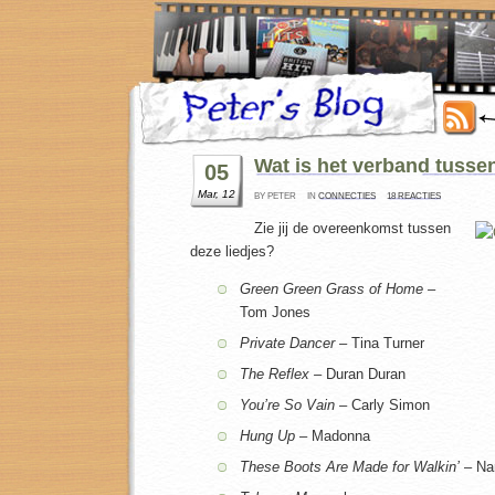
Wat is het verband tussen
05
Mar, 12
BY PETER
IN
CONNECTIES
18 REACTIES
Zie jij de overeenkomst tussen
deze liedjes?
Green Green Grass of Home –
Tom Jones
Private Dancer
– Tina Turner
The Reflex
–
Duran Duran
You’re So Vain –
Carly Simon
Hung Up
– Madonna
These Boots Are Made for Walkin’
– Na