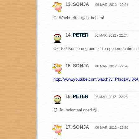
13. SONJA
06 MAR, 2012 - 22:21
O! Wacht effe! 🙂 Ik heb ‘m!
14.
PETER
06 MAR, 2012 - 22:24
Ok, tof! Kun je nog een liedje opnoemen die in he
15. SONJA
06 MAR, 2012 - 22:26
http://www.youtube.com/watch?v=PIsq1Vvl3kA
16.
PETER
06 MAR, 2012 - 22:28
😈 Ja, helemaal goed 🙂
17. SONJA
06 MAR, 2012 - 22:30