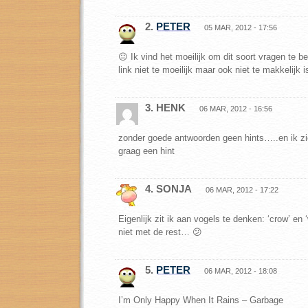
2.
PETER
05 MAR, 2012 - 17:56
😐 Ik vind het moeilijk om dit soort vragen te b
link niet te moeilijk maar ook niet te makkelijk i
3. HENK
06 MAR, 2012 - 16:56
zonder goede antwoorden geen hints…..en ik zie
graag een hint
4. SONJA
06 MAR, 2012 - 17:22
Eigenlijk zit ik aan vogels te denken: ‘crow’ en 
niet met de rest… 😕
5.
PETER
06 MAR, 2012 - 18:08
I’m Only Happy When It Rains – Garbage