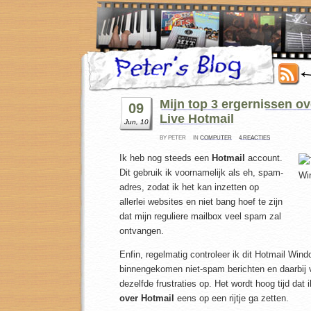
Mijn top 3 ergernissen 
09
Live Hotmail
Jun, 10
BY PETER
IN
COMPUTER
4 REACTIES
Ik heb nog steeds een
Hotmail
account.
Dit gebruik ik voornamelijk als eh, spam-
adres, zodat ik het kan inzetten op
allerlei websites en niet bang hoef te zijn
dat mijn reguliere mailbox veel spam zal
ontvangen.
Enfin, regelmatig controleer ik dit Hotmail Wi
binnengekomen niet-spam berichten en daarbij 
dezelfde frustraties op. Het wordt hoog tijd dat 
over Hotmail
eens op een rijtje ga zetten.