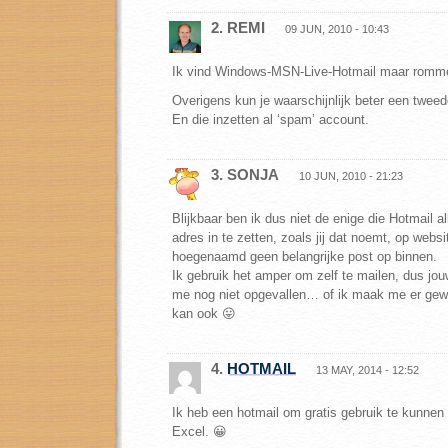
2. REMI
09 JUN, 2010 - 10:43
Ik vind Windows-MSN-Live-Hotmail maar romme
Overigens kun je waarschijnlijk beter een twee
En die inzetten al ‘spam’ account.
3. SONJA
10 JUN, 2010 - 21:23
Blijkbaar ben ik dus niet de enige die Hotmail a
adres in te zetten, zoals jij dat noemt, op websi
hoegenaamd geen belangrijke post op binnen.
Ik gebruik het amper om zelf te mailen, dus jo
me nog niet opgevallen… of ik maak me er gewo
kan ook 😛
4.
HOTMAIL
13 MAY, 2014 - 12:52
Ik heb een hotmail om gratis gebruik te kunne
Excel. 😀