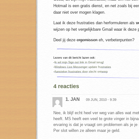
Hotmail is een gratis dienst, en net zoals bij e
daar niet over mogen klagen.
Laat ik deze frustraties dan herformuleren als
v
wijzen op het vergelijkbare Gmail waar ik deze
Deel jij deze
ergernissen
eh, verbeterpunten?
Lezers van dit bericht lazen ook:
-
Ik wil mijn Sign out link in Gmail terug!
-
Windows Live Messenger update frustraties
-
Aansteker frustraties door slecht ontwerp
4 reacties
1. JAN
09 JUN, 2010 - 9:39
Nee, ik blijf echt heel ver weg van alles wat m
heeft. MS heeft een veel te grote vinger in bijn
ervaring is dat je vraagt om problemen als je je
Per slot willen ze alleen maar je geld.