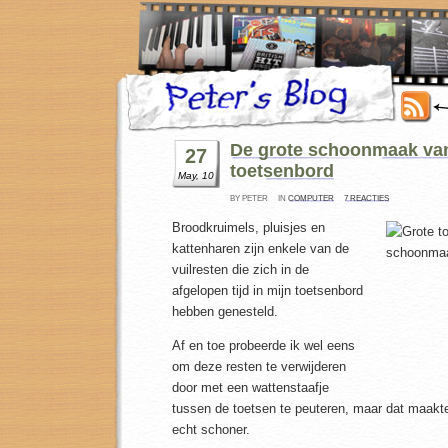
De grote schoonmaak va
27
toetsenbord
May, 10
BY PETER
IN
COMPUTER
7 REACTIES
Broodkruimels, pluisjes en
kattenharen zijn enkele van de
vuilresten die zich in de
afgelopen tijd in mijn toetsenbord
hebben genesteld.
Af en toe probeerde ik wel eens
om deze resten te verwijderen
door met een wattenstaafje
tussen de toetsen te peuteren, maar dat maakte
echt schoner.