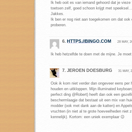
Ik heb ooit es van iemand gehoord dat je vieze
toetsen zelf, goed schoon krijgt met speekse
Jakkes.
Ik ben er nog niet aan toegekomen om dat ook d
proberen.
6.
HTTPS.//BINGO.COM
28 MAY, 2
Ik heb hetzelfde te doen met de mijne. Je moet
7. JEROEN DOESBURG
31 MAY, 2
Ook ik kom niet verder dan ongeveer eens per h
houden en uitkloppen. Mijn illuminated keyboar
perfect ding @Robert) heeft dan ook een gezelli
beschermlaagje dat bestaat uit een mix van huid
modder (ook met dank aan de katten) en Appelsi
vruchten (in niet al te grote hoeveelheden niet 
kennelijk). Kortom: een uniek exemplaar 😉