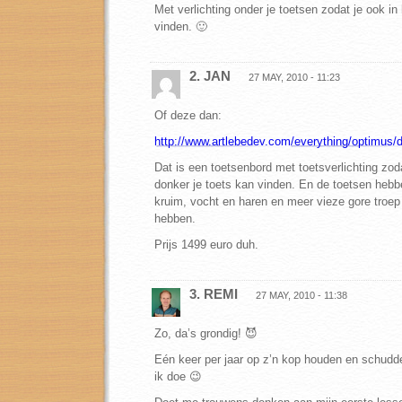
Met verlichting onder je toetsen zodat je ook in
vinden. 🙂
2. JAN
27 MAY, 2010 - 11:23
Of deze dan:
http://www.artlebedev.com/everything/optimus/
Dat is een toetsenbord met toetsverlichting zoda
donker je toets kan vinden. En de toetsen hebb
kruim, vocht en haren en meer vieze gore troe
hebben.
Prijs 1499 euro duh.
3. REMI
27 MAY, 2010 - 11:38
Zo, da’s grondig! 😈
Eén keer per jaar op z’n kop houden en schudd
ik doe 😉