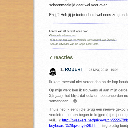
schoonmaaktijd daar wel voor over.
En jij? Heb jij je toetsenbord wel eens zo gro
Lezers van dit bericht lazen ook:
-
Toetsenbord trauma’s
-
Wat is het nut van het virtuele toetsenbord van Google?
-
Aan de uitvinder van de Caps Lock toets
7 reacties
1.
ROBERT
27 MAY, 2010 - 10:04
Ik kom meestal niet verder dan op de kop hou
Op mijn werk ben ik trouwens al aan mijn derde 
3,5 jaar). het blijkt dat cola en toetsenborden ni
samengaan… 😉
Thuis heb ik eent ijdje terug een nieuwe gekoc
versleten toetsen begon te krijgen (bij mij een 
vuil…):
http://tweakers.net/pricewatch/222678/lo
keyboard-%28qwerty%29.html
. Erg prettig bord