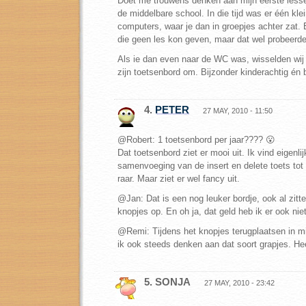
Doet me trouwens denken aan mijn eerste less
de middelbare school. In die tijd was er één kle
computers, waar je dan in groepjes achter zat.
die geen les kon geven, maar dat wel probeerde
Als ie dan even naar de WC was, wisselden wij
zijn toetsenbord om. Bijzonder kinderachtig én 
4.
PETER
27 MAY, 2010 - 11:50
@Robert: 1 toetsenbord per jaar???? 😮
Dat toetsenbord ziet er mooi uit. Ik vind eigenlij
samenvoeging van de insert en delete toets tot 
raar. Maar ziet er wel fancy uit.
@Jan: Dat is een nog leuker bordje, ook al zitte
knopjes op. En oh ja, dat geld heb ik er ook nie
@Remi: Tijdens het knopjes terugplaatsen in m
ik ook steeds denken aan dat soort grapjes. He
5. SONJA
27 MAY, 2010 - 23:42