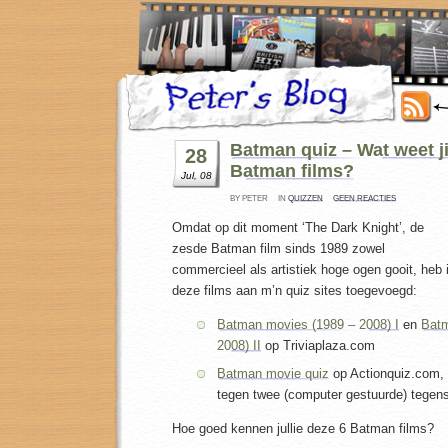
Batman quiz – Wat weet ji
28
Batman films?
Jul, 08
BY PETER
IN
QUIZZEN
GEEN REACTIES
Omdat op dit moment ‘The Dark Knight’, de
zesde Batman film sinds 1989 zowel
commercieel als artistiek hoge ogen gooit, heb 
deze films aan m’n quiz sites toegevoegd:
Batman movies (1989 – 2008) I
en
Batm
2008) II
op Triviaplaza.com
Batman movie quiz
op Actionquiz.com, 
tegen twee (computer gestuurde) tegen
Hoe goed kennen jullie deze 6 Batman films?