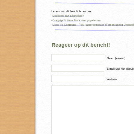
Lezers van dit bericht lazen ook:
-
Meedoen aan Eggheads?
-
Grappige fictieve films over popsterren
-
Mens vs Computer – IBM supercomputer Watson speelt Jeopardy
Reageer op dit bericht!
Naam (vereist)
E-mail (zal niet gepub
Website