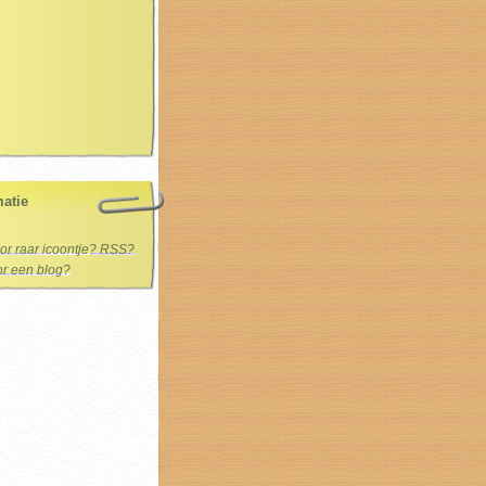
matie
oor raar icoontje? RSS?
oor een blog?