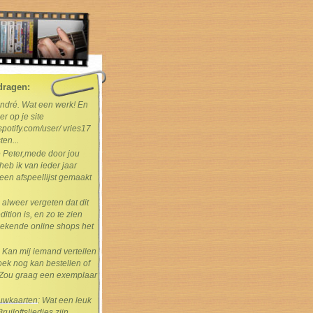
dragen:
André. Wat een werk! En
er op je site
spotify.com/user/ vries17
ten...
e Peter,mede door jou
heb ik van ieder jaar
en afspeellijst gemaakt
s alweer vergeten dat dit
dition is, en zo te zien
ekende online shops het
: Kan mij iemand vertellen
boek nog kan bestellen of
Zou graag een exemplaar
rouwkaarten
: Wat een leuk
uiloftsliedjes zijn