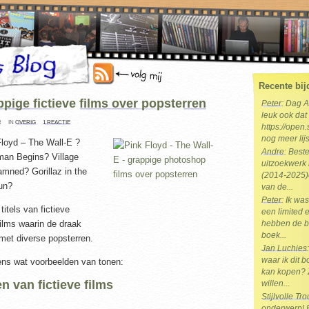
Recente bij
pige fictieve films over popsterren
Peter
: Dag 
leuk ook dat 
R
IN
OVERIG
1 REACTIE
https://open.
nog meer lijs
Floyd – The Wall-E ?
Andre
: Best
n Begins? Village
uitzoekwerk 
amned? Gorillaz in the
(2014-2025)e
un?
van de...
Peter
: Ik wa
 titels van fictieve
een limited e
ilms waarin de draak
hebben de b
boek...
met diverse popsterren.
Jan Luchies
waar ik dit 
eens wat voorbeelden van tonen:
kan kopen? 
n van fictieve films
willen...
Stijlvolle T
onderwerp! Br