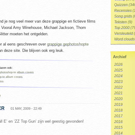
Quizzen
(34
Recensies
(
Song grids
(
nd je nog veel meer van deze grappige en fictieve films
Teksten
(9)
n. Vooral Amy Winehouse, Michael Jackson, Thom
Top 2000
(7
litter moeten het ontgelden.
Versleuteld
(
Word clouds
er al eens geschreven over
grappige gephotoshopte
n deze site. Die blijven ook erg leuk.
Archief
2026
 lazen ook:
2025
photoshop-te album covers
2024
p-te album covers
ams
2023
2022
2021
e
2020
2019
ER
01 MAY, 2009 - 22:49
2018
2017
ll E’ en ‘ZZ Top Gun’ zijn wel geestig gevonden!
2016
2015
2014