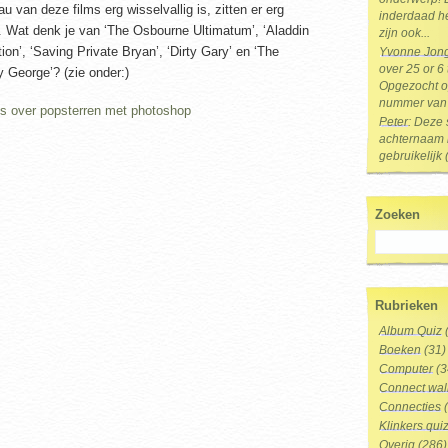
u van deze films erg wisselvallig is, zitten er erg
inderdaad he
. Wat denk je van ‘The Osbourne Ultimatum’, ‘Aladdin
zijn ook...
tion’, ‘Saving Private Bryan’, ‘Dirty Gary’ en ‘The
Yvonne Jon
over 25 or 6
George’? (zie onder:)
Opgezocht op
nummer van 
Peter
: Deze 
achternaam i
gebruikelijk 
Zoeken
Rubrieken
Album Quiz
Boeken
(31)
Computer
(3
Connect wal
Connecties
(
Klinkers qui
Overig
(286)