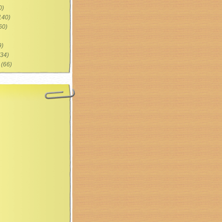
0)
140)
60)
9)
34)
(66)