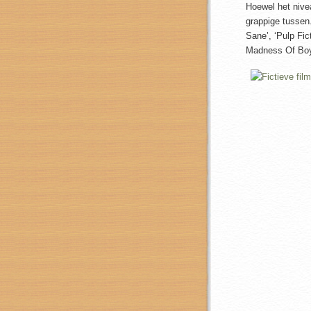
Hoewel het nivea
grappige tussen
Sane’, ‘Pulp Fic
Madness Of Boy 