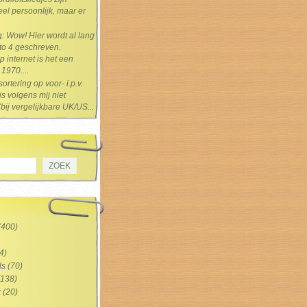
el persoonlijk, maar er
g
: Wow! Hier wordt al lang
 to 4 geschreven.
 internet is het een
1970....
sortering op voor- i.p.v.
s volgens mij niet
(bij vergelijkbare UK/US...
(400)
4)
ls
(70)
138)
z
(20)