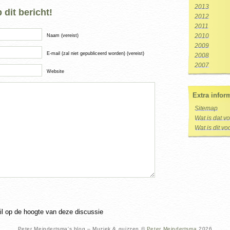
2013
dit bericht!
2012
2011
Naam (vereist)
2010
2009
E-mail (zal niet gepubliceerd worden) (vereist)
2008
2007
Website
Extra infor
Sitemap
Wat is dat v
Wat is dit v
ail op de hoogte van deze discussie
Peter Meindertsma's blog – Muziek & quizzen ©
Peter Meindertsma
2026