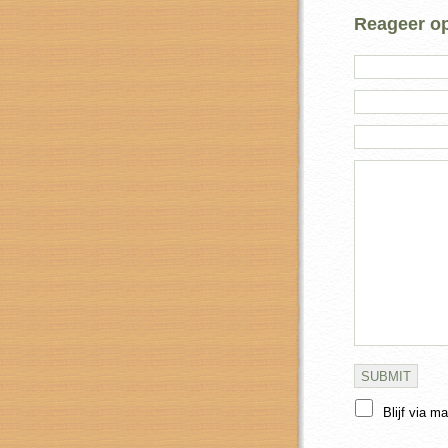
Reageer op 
Blijf via m