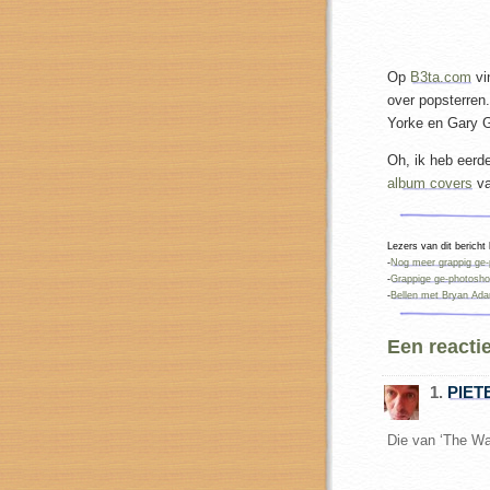
Op
B3ta.com
vi
over popsterre
Yorke en Gary G
Oh, ik heb eerd
album covers
va
Lezers van dit bericht
-
Nog meer grappig ge-
-
Grappige ge-photosho
-
Bellen met Bryan Ad
Een reacti
1.
PIET
Die van ‘The Wa