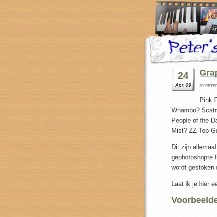
Grap
24
Apr, 09
BY PETE
Pink 
Whambo? Scatma
People of the D
Mist? ZZ Top G
Dit zijn allemaal
gephotoshopte f
wordt gestoken 
Laat ik je hier 
Voorbeelde