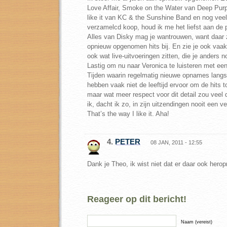
Love Affair, Smoke on the Water van Deep Purpl
like it van KC & the Sunshine Band en nog veel
verzamelcd koop, houd ik me het liefst aan de 
Alles van Disky mag je wantrouwen, want daar 
opnieuw opgenomen hits bij. En zie je ook vaa
ook wat live-uitvoeringen zitten, die je anders 
Lastig om nu naar Veronica te luisteren met een
Tijden waarin regelmatig nieuwe opnames lang
hebben vaak niet de leeftijd ervoor om de hits 
maar wat meer respect voor dit detail zou veel
ik, dacht ik zo, in zijn uitzendingen nooit een v
That’s the way I like it. Aha!
4.
PETER
08 JAN, 2011 - 12:55
Dank je Theo, ik wist niet dat er daar ook her
Reageer op dit bericht!
Naam (vereist)