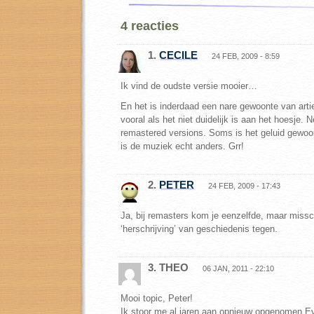
4 reacties
1.
CECILE
24 FEB, 2009 - 8:59
Ik vind de oudste versie mooier…
En het is inderdaad een nare gewoonte van arti
vooral als het niet duidelijk is aan het hoesje. Ne
remastered versions. Soms is het geluid gewo
is de muziek echt anders. Grr!
2.
PETER
24 FEB, 2009 - 17:43
Ja, bij remasters kom je eenzelfde, maar miss
‘herschrijving’ van geschiedenis tegen.
3. THEO
06 JAN, 2011 - 22:10
Mooi topic, Peter!
Ik stoor me al jaren aan opnieuw opgenomen Ev