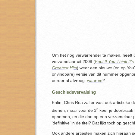
Om het nog verwarrender te maken, heeft 
verzamelaar uit 2008 (
Fool If You Think It’s
Greatest Hits
) weer een nieuwe (en op You
onvindbare) versie van dit nummer opgeno
eerder al afvroeg:
waarom
?
Geschiedsvervalsing
Enfin, Chris Rea zal er vast ook artistieke 
e
dienen, maar voor de 3
keer je doorbraak h
opnemen, en die dan op een verzamelaar p
‘definitive’ in de titel? Dat lijkt toch op gesc
Ook andere artiesten maken zich hieraan s