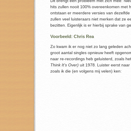
Dit brengt een probleem met zich mee: N
hits zullen nooit 100% overeenkomen met he
ontstaan er meerdere versies van dezelfde 
zullen veel luisteraars niet merken dat ze e
bezitten. Eigenlijk is er hierbij sprake van 
Voorbeeld: Chris Rea
Zo kwam ik er nog niet zo lang geleden ach
groot aantal singles opnieuw heeft opgenom
naar re-recordings heb geluisterd, zoals h
Think It’s Over)
uit 1978. Luister eerst naar
zoals ik die (en volgens mij velen) ken: