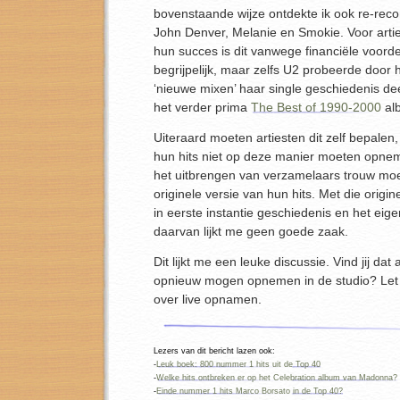
bovenstaande wijze ontdekte ik ook re-recor
John Denver, Melanie en Smokie. Voor artie
hun succes is dit vanwege financiële voord
begrijpelijk, maar zelfs U2 probeerde door
‘nieuwe mixen’ haar single geschiedenis dee
het verder prima
The Best of 1990-2000
al
Uiteraard moeten artiesten dit zelf bepalen,
hun hits niet op deze manier moeten opneme
het uitbrengen van verzamelaars trouw moe
originele versie van hun hits. Met die origi
in eerste instantie geschiedenis en het eig
daarvan lijkt me geen goede zaak.
Dit lijkt me een leuke discussie. Vind jij dat 
opnieuw mogen opnemen in de studio? Let w
over live opnamen.
Lezers van dit bericht lazen ook:
-
Leuk boek: 800 nummer 1 hits uit de Top 40
-
Welke hits ontbreken er op het Celebration album van Madonna?
-
Einde nummer 1 hits Marco Borsato in de Top 40?