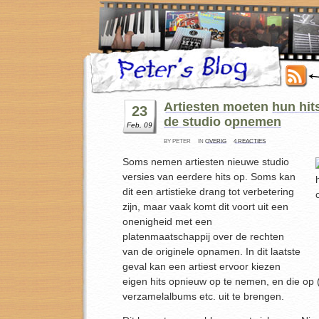
Artiesten moeten hun hit
23
de studio opnemen
Feb, 09
BY PETER
IN
OVERIG
4 REACTIES
Soms nemen artiesten nieuwe studio
versies van eerdere hits op. Soms kan
dit een artistieke drang tot verbetering
zijn, maar vaak komt dit voort uit een
onenigheid met een
platenmaatschappij over de rechten
van de originele opnamen. In dit laatste
geval kan een artiest ervoor kiezen
eigen hits opnieuw op te nemen, en die op 
verzamelalbums etc. uit te brengen.