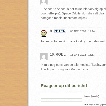
…Ashes to Ashes is het tekstuele vervolg op zi
voortreffelijke): Space Oddity. (En die valt daa
categorie mooie luchtvaartliedjes)
9.
PETER
03 APR, 2008 - 17:14
Ashes to Ashes & Space Oddity zijn inderdaad 
10. ROEL
15 JAN, 2012 - 18:33
Ik mis nog eens van de allermooiste “Luchtvaart” 
The Airport Song van Magna Carta.
Reageer op dit bericht!
Naam (vereist)
E-mail (zal niet gepub