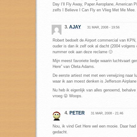
Day I’ll Fly Away, Paper Aeroplane, American Pi
zelfs I Believe I Can Fly en Vlieg Met Me Mee.
3.
AJAY
31 MAR, 2008 - 19:56
Robert bedoelt de Airport commercial van KPN, 
ouder is dan ik zelf ook al dacht (2004 volgens 
nummer ook aan deze reclame 🙂
Mijn meest favoriete liedje waarin luchtvaart g
Here” van Oleta Adams.
De eerste artiest met met een verwijzing naar l
waar ik aan moest denken is Jefferson Airplane 
Nu heb ik eigenlijk van alles genoemd, behalve 
vroeg 😛 Woops.
4.
PETER
31 MAR, 2008 - 21:46
Nou, ik vind Get Here wel een mooie. Daar had 
gedacht.