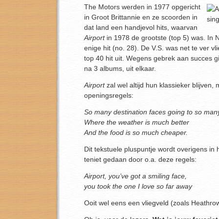
The Motors werden in 1977 opgericht
in Groot Brittannie en ze scoorden in
dat land een handjevol hits, waarvan
Airport
in 1978 de grootste (top 5) was. In 
enige hit (no. 28). De V.S. was net te ver v
top 40 hit uit. Wegens gebrek aan succes g
na 3 albums, uit elkaar.
Airport
zal wel altijd hun klassieker blijven,
openingsregels:
So many destination faces going to so man
Where the weather is much better
And the food is so much cheaper.
Dit tekstuele pluspuntje wordt overigens in h
teniet gedaan door o.a. deze regels:
Airport, you’ve got a smiling face,
you took the one I love so far away
Ooit wel eens een vliegveld (zoals Heathro