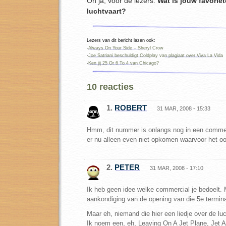
Oh ja, voor de lezers.
Wat is jouw favoriet
luchtvaart?
Lezers van dit bericht lazen ook:
-
Always On Your Side – Sheryl Crow
-
Joe Satriani beschuldigt Coldplay van plagiaat over Viva La Vida
-
Ken jij 25 Or 6 To 4 van Chicago?
10 reacties
1.
ROBERT
31 MAR, 2008 - 15:33
Hmm, dit nummer is onlangs nog in een comme
er nu alleen even niet opkomen waarvoor het 
2.
PETER
31 MAR, 2008 - 17:10
Ik heb geen idee welke commercial je bedoelt. 
aankondiging van de opening van die 5e termin
Maar eh, niemand die hier een liedje over de lu
Ik noem een, eh, Leaving On A Jet Plane, Jet Ai