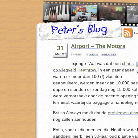
Airport – The Motors
31
Mar, 08
BY PETER
IN
OVERIG
10 REACTIES
Tsjonge. Wat was dat een
chaos
op vliegveld Heathrow
. In een paar dagen
waren er meer dan 100 (!) vluchten
geannuleerd, werden meer dan 10.000 pas
dupe en stonden er zondag nog 15.000 koff
werd veroorzaakt door de recente opening
terminal, waarbij de baggage afhandeling n
British Airways meldt dat de
problemen dez
nog zullen aanhouden.
Enfin, voor al die mensen die Heathrow d
aandoen, hierbij een 30-jaar oud plaatje va