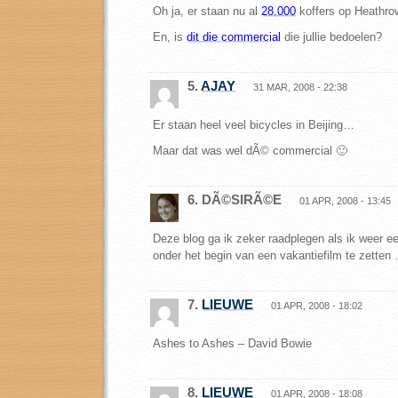
Oh ja, er staan nu al
28.000
koffers op Heathro
En, is
dit die commercial
die jullie bedoelen?
5.
AJAY
31 MAR, 2008 - 22:38
Er staan heel veel bicycles in Beijing…
Maar dat was wel dÃ© commercial 🙂
6. DÃ©SIRÃ©E
01 APR, 2008 - 13:45
Deze blog ga ik zeker raadplegen als ik weer 
onder het begin van een vakantiefilm te zetten
7.
LIEUWE
01 APR, 2008 - 18:02
Ashes to Ashes – David Bowie
8.
LIEUWE
01 APR, 2008 - 18:08