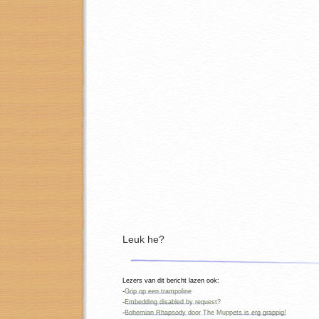
Leuk he?
Lezers van dit bericht lazen ook:
-
Grip op een trampoline
-
Embedding disabled by request?
-
Bohemian Rhapsody door The Muppets is erg grappig!