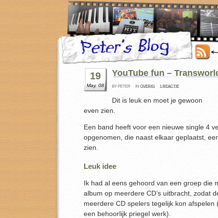
YouTube fun – Transworl
19
May, 08
BY PETER
IN
OVERIG
1 REACTIE
Dit is leuk en moet je gewoon
even zien.
Een band heeft voor een nieuwe single 4 ve
opgenomen, die naast elkaar geplaatst, een 
zien.
Leuk idee
Ik had al eens gehoord van een groep die 
album op meerdere CD’s uitbracht, zodat de
meerdere CD spelers tegelijk kon afspelen (
een behoorlijk priegel werk).