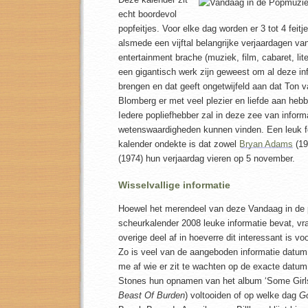
echt boordevol
popfeitjes. Voor elke dag worden er 3 tot 4 feit
alsmede een vijftal belangrijke verjaardagen v
entertainment brache (muziek, film, cabaret, lit
een gigantisch werk zijn geweest om al deze inf
brengen en dat geeft ongetwijfeld aan dat Ton
Blomberg er met veel plezier en liefde aan heb
Iedere popliefhebber zal in deze zee van inform
wetenswaardigheden kunnen vinden. Een leuk fei
kalender ondekte is dat zowel
Bryan Adams
(19
(1974) hun verjaardag vieren op 5 november.
Wisselvallige informatie
Hoewel het merendeel van deze Vandaag in de
scheurkalender 2008 leuke informatie bevat, vra
overige deel af in hoeverre dit interessant is vo
Zo is veel van de aangeboden informatie datum
me af wie er zit te wachten op de exacte datum
Stones hun opnamen van het album ‘Some Girl
Beast Of Burden
) voltooiden of op welke dag
Go