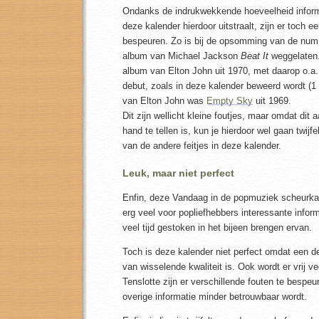
Ondanks de indrukwekkende hoeveelheid informat
deze kalender hierdoor uitstraalt, zijn er toch ee
bespeuren. Zo is bij de opsomming van de numm
album van Michael Jackson
Beat It
weggelaten. 
album van Elton John uit 1970, met daarop o.a
debut, zoals in deze kalender beweerd wordt (1
van Elton John was
Empty Sky
uit 1969.
Dit zijn wellicht kleine foutjes, maar omdat dit 
hand te tellen is, kun je hierdoor wel gaan twijf
van de andere feitjes in deze kalender.
Leuk, maar niet perfect
Enfin, deze Vandaag in de popmuziek scheurkal
erg veel voor popliefhebbers interessante informa
veel tijd gestoken in het bijeen brengen ervan.
Toch is deze kalender niet perfect omdat een de
van wisselende kwaliteit is. Ook wordt er vrij ve
Tenslotte zijn er verschillende fouten te bespe
overige informatie minder betrouwbaar wordt.