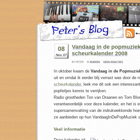
Vandaag in de popmuzie
08
scheurkalender 2008
Nov, 07
BY PETER
IN
BOEKEN
GEEN REACTIES
In oktober kwam de
Vandaag in de Popmuziek
uit en omdat ik eerder blij verrast was door de
scheurkalender
, leek me dit ook een interessa
popfeitjes kennis te verrijken.
Radio grootheden Ton van Draanen en Tom Blo
verantwoordelijk voor deze kalender, en het is e
supersamenvatting van de indrukwekkende hoev
ze aanbieden op hun VandaagInDePopMuziek
Veel informatie
Deze kalender zit