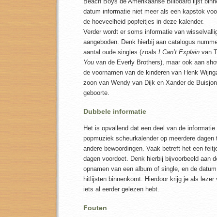
Beach Boys de Amerikaanse Billboard lijst bin
datum informatie niet meer als een kapstok voor
de hoeveelheid popfeitjes in deze kalender.
Verder wordt er soms informatie van wisselvallig
aangeboden. Denk hierbij aan catalogus numm
aantal oude singles (zoals
I Can’t Explain
van 
You
van de Everly Brothers), maar ook aan sho
de voornamen van de kinderen van Henk Wijnga
zoon van Wendy van Dijk en Xander de Buisjone
geboorte.
Dubbele informatie
Het is opvallend dat een deel van de informatie
popmuziek scheurkalender op meerdere dagen t
andere bewoordingen. Vaak betreft het een feitj
dagen voordoet. Denk hierbij bijvoorbeeld aan d
opnamen van een album of single, en de datum
hitlijsten binnenkomt. Hierdoor krijg je als lezer
iets al eerder gelezen hebt.
Fouten