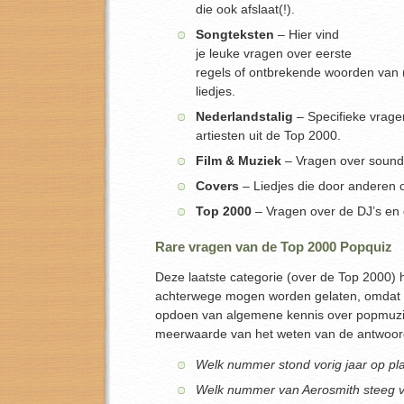
die ook afslaat(!).
Songteksten
– Hier vind
je leuke vragen over eerste
regels of ontbrekende woorden van
liedjes.
Nederlandstalig
– Specifieke vrage
artiesten uit de Top 2000.
Film & Muziek
– Vragen over soundtr
Covers
– Liedjes die door anderen o
Top 2000
– Vragen over de DJ’s en d
Rare vragen van de Top 2000 Popquiz
Deze laatste categorie (over de Top 2000) h
achterwege mogen worden gelaten, omdat he
opdoen van algemene kennis over popmuziek
meerwaarde van het weten van de antwoord
Welk nummer stond vorig jaar op pl
Welk nummer van Aerosmith steeg vo