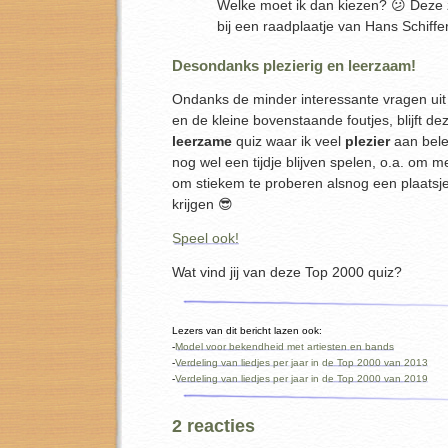
Welke moet ik dan kiezen? 😕 Deze 
bij een raadplaatje van Hans Schiffe
Desondanks plezierig en leerzaam!
Ondanks de minder interessante vragen uit 
en de kleine bovenstaande foutjes, blijft d
leerzame
quiz waar ik veel
plezier
aan belee
nog wel een tijdje blijven spelen, o.a. om 
om stiekem te proberen alsnog een plaatsje i
krijgen 😎
Speel ook!
Wat vind jij van deze Top 2000 quiz?
Lezers van dit bericht lazen ook:
-
Model voor bekendheid met artiesten en bands
-
Verdeling van liedjes per jaar in de Top 2000 van 2013
-
Verdeling van liedjes per jaar in de Top 2000 van 2019
2 reacties