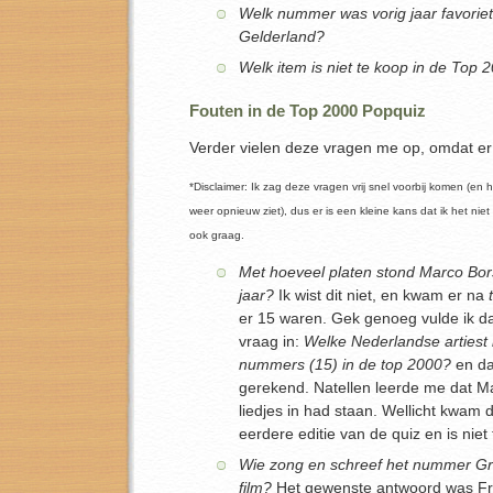
Welk nummer was vorig jaar favorie
Gelderland?
Welk item is niet te koop in de Top
Fouten in de Top 2000 Popquiz
Verder vielen deze vragen me op, omdat er 
*Disclaimer: Ik zag deze vragen vrij snel voorbij komen (en h
weer opnieuw ziet), dus er is een kleine kans dat ik het ni
ook graag.
Met hoeveel platen stond Marco Borsa
jaar?
Ik wist dit niet, en kwam er na
er 15 waren. Gek genoeg vulde ik dat
vraag in:
Welke Nederlandse artiest 
nummers (15) in de top 2000?
en da
gerekend. Natellen leerde me dat Ma
liedjes in had staan. Wellicht kwam 
eerdere editie van de quiz en is niet 
Wie zong en schreef het nummer Gre
film?
Het gewenste antwoord was Fran