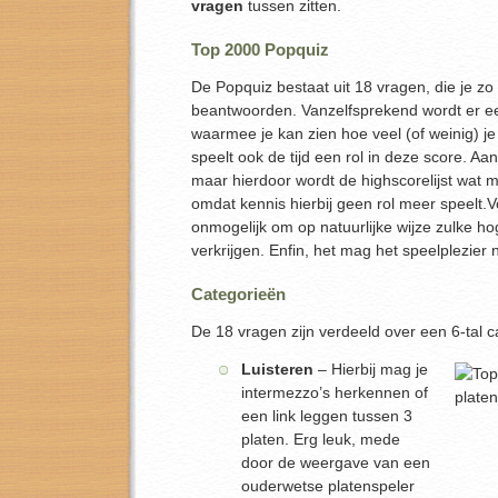
vragen
tussen zitten.
Top 2000 Popquiz
De Popquiz bestaat uit 18 vragen, die je z
beantwoorden. Vanzelfsprekend wordt er e
waarmee je kan zien hoe veel (of weinig) j
speelt ook de tijd een rol in deze score. Aan
maar hierdoor wordt de highscorelijst wat mi
omdat kennis hierbij geen rol meer speelt.Vo
onmogelijk om op natuurlijke wijze zulke hog
verkrijgen. Enfin, het mag het speelplezier 
Categorieën
De 18 vragen zijn verdeeld over een 6-tal c
Luisteren
– Hierbij mag je
intermezzo’s herkennen of
een link leggen tussen 3
platen. Erg leuk, mede
door de weergave van een
ouderwetse platenspeler