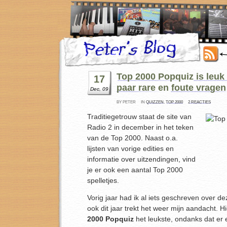
Top 2000 Popquiz is leuk
17
paar rare en foute vragen
Dec, 09
BY PETER
IN
QUIZZEN
,
TOP 2000
2 REACTIES
Traditiegetrouw staat de site van
Radio 2 in december in het teken
van de Top 2000. Naast o.a.
lijsten van vorige edities en
informatie over uitzendingen, vind
je er ook een aantal Top 2000
spelletjes.
Vorig jaar had ik al iets geschreven over d
ook dit jaar trekt het weer mijn aandacht. H
2000 Popquiz
het leukste, ondanks dat er