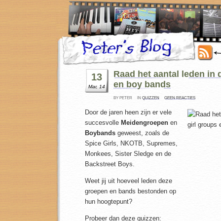
Raad het aantal leden in 
13
en boy bands
Mar, 14
BY PETER
IN
QUIZZEN
GEEN REACTIES
Door de jaren heen zijn er vele
succesvolle
Meidengroepen
en
Boybands
geweest, zoals de
Spice Girls, NKOTB, Supremes,
Monkees, Sister Sledge en de
Backstreet Boys.
Weet jij uit hoeveel leden deze
groepen en bands bestonden op
hun hoogtepunt?
Probeer dan deze quizzen: