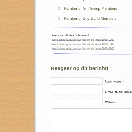
Number of Girl Group Members
Number of Boy Band Members
Lezers van dit bericht lazen ook:
-
Word cloud quizzen van hits uit de jaren 1960-1969
-
Word cloud quizzen van hits uit de jaren 1980-1989
-
Word cloud quizzen van hits uit de jaren 2000-2009
Reageer op dit bericht!
Naam (vereist)
E-mail (zal niet gepub
Website