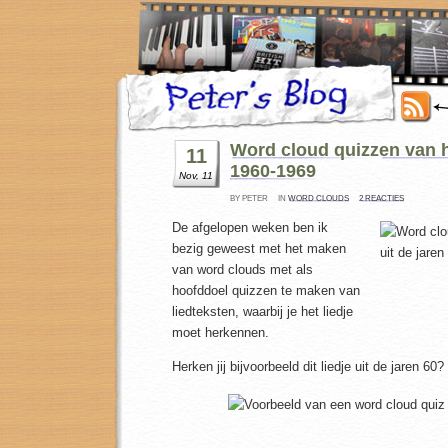
Word cloud quizzen van hi
11
1960-1969
Nov, 11
BY PETER
IN
WORD CLOUDS
2 REACTIES
De afgelopen weken ben ik
bezig geweest met het maken
van word clouds met als
hoofddoel quizzen te maken van
liedteksten, waarbij je het liedje
moet herkennen.
Herken jij bijvoorbeeld dit liedje uit de jaren 60?