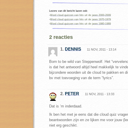
Lezers van dit bericht lazen ook:
-
Word cloud quizzen van hits uit de jaren 2000-2009
-
Word cloud quizzen van hits uit de jaren 1970-1979
-
Word cloud quizzen van hits uit de jaren 1980-1989
2 reacties
1.
DENNIS
11 NOV, 2011 - 13:14
Born to be wild van Steppenwolf. Het “vervelen
is dat het antwoord altijd heel makkelijk te vind
bijzondere woorden uit de cloud te pakken en di
bv met toevoeging van de term “lyrics”.
2.
PETER
11 NOV, 2011 - 13:33
Dat is ‘m inderdaad.
Ik ben het met je eens dat die cloud quiz vrage
beantwoorden zijn en ze lijken me voor jouw (l
niet erg geschikt.