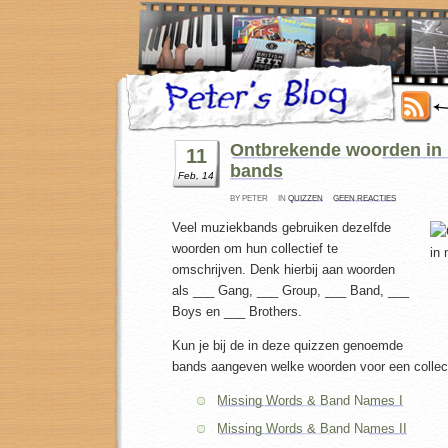
Ontbrekende woorden in
11
bands
Feb, 14
BY PETER
IN
QUIZZEN
GEEN REACTIES
Veel muziekbands gebruiken dezelfde
woorden om hun collectief te
omschrijven. Denk hierbij aan woorden
als ___ Gang, ___ Group, ___ Band, ___
Boys en ___ Brothers.
Kun je bij de in deze quizzen genoemde
bands aangeven welke woorden voor een collecti
Missing Words & Band Names I
Missing Words & Band Names II