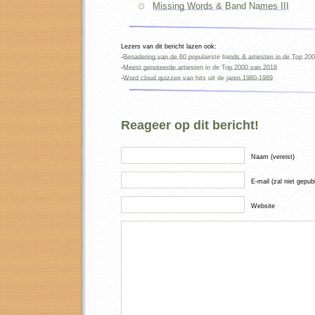
Missing Words & Band Names III
Lezers van dit bericht lazen ook:
-
Benadering van de 60 populairste bands & artiesten in de Top 20
-
Meest genoteerde artiesten in de Top 2000 van 2018
-
Word cloud quizzen van hits uit de jaren 1980-1989
Reageer op dit bericht!
Naam (vereist)
E-mail (zal niet gepub
Website