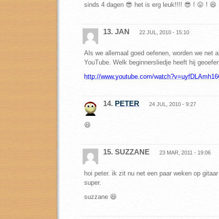
sinds 4 dagen 😎 het is erg leuk!!!! 😎 ! 😛 ! 😆 
13. JAN
22 JUL, 2010 - 15:10
Als we allemaal goed oefenen, worden we net a
YouTube. Welk beginnersliedje heeft hij geoefe
http://www.youtube.com/watch?v=uyfDLAmh1
14.
PETER
24 JUL, 2010 - 9:27
😆
15. SUZZANE
23 MAR, 2011 - 19:06
hoi peter. ik zit nu net een paar weken op gitaar
super.
suzzane 😆