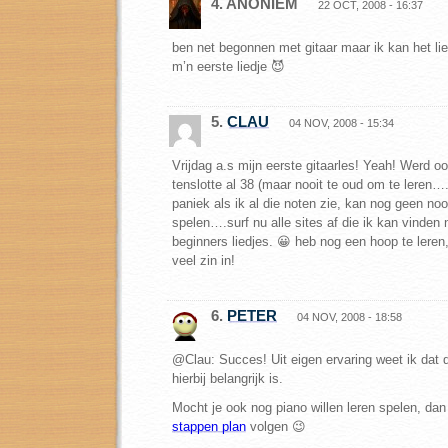
4. ANONIEM
22 OCT, 2008 - 16:37
ben net begonnen met gitaar maar ik kan het liedj
m’n eerste liedje 😈
5.
CLAU
04 NOV, 2008 - 15:34
Vrijdag a.s mijn eerste gitaarles! Yeah! Werd oo
tenslotte al 38 (maar nooit te oud om te leren…
paniek als ik al die noten zie, kan nog geen noo
spelen….surf nu alle sites af die ik kan vinden
beginners liedjes. 😀 heb nog een hoop te leren
veel zin in!
6.
PETER
04 NOV, 2008 - 18:58
@Clau: Succes! Uit eigen ervaring weet ik dat
hierbij belangrijk is.
Mocht je ook nog piano willen leren spelen, da
stappen plan
volgen 😉