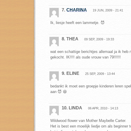
7.
CHARINA
19 JUN, 2009 - 21:41
Ik, liesje heeft een lammetje. 😈
8. THEA
09 SEP, 2009 - 19:33
wat een schattige berichtjes allemaal ja ik heb
gekocht. IK!!!! als oude vrouw van 79!!!!!!
9. ELINE
25 SEP, 2009 - 13:44
bedankt ik moet een groepje kinderen leren spel
aan 😈 😆
10. LINDA
06 APR, 2010 - 14:13
Wildwood flower van Mother Maybelle Carter.
Het is best een moeilijk liedje om als beginner 