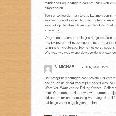
minder eelt op je vingers dan het indrukken en v
gitaarsnaren.
Toen er akkoorden aan te pas kwamen ben ik h
was wat ingewikkelder dan plain noten lezen en
waar zit op de gitaar. Toen was de lol van “het 
af voor mij.
Vragen naar allereerste liedjes die je ooit kon 
muziekinstrument is overigens niet zo spannend,
tenminste. Kleuterspul leer je het eerst wegens
Wip-wap wip-wap wipperdewipperde wip-wap leerd
3. MICHAEL
21 APR, 2008 - 15:21
Dat brengt herrineringen naar boven! Het eerste 
spelen (op de gitaar van mijn moeder) was You
What You Want van de Rolling Stones. Gellerd
oom. Ondertussen zijn er wel wat nummers bij
akkoorden ter ondersteuning van zang, dat blijf
dat liedje zal ik altijd blijven spelen!