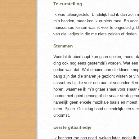
Teleurstelling
Ik was teleurgesteld. Eindelijk had ik dan zo’n
m’n handen, maar kon ik er niets mee. En voor
thuiscursus lessen was ik veel te ongeduldig. 
van die liedjes in die me niets zeiden of deden.
Stemmen
Voordat ik uberhaupt kon gaan spelen, moest d
ding ook nog eens gestemd(!) worden. Wat een
gedoe was dat. Wat draaien aan die kleine knopj
bang zijn dat die snaren je gezicht wisten te vin
cassettes bij die voor een aantal seconden 6 ve
horen, waarmee ik m’n gitaar snaar voor snaar
hoorde niet goed genoeg of de snaar strak geno
namelijk geen enkele muzikale basis en moest 
leren. Pjoeh. Gelukkig bood uiteindelijk een st
uitkomst.
Eerste gitaarliedje
Ik herinner me nog goed, weken later, nadat ik 