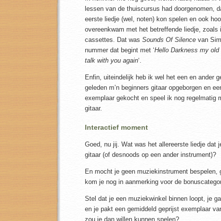
lessen van de thuiscursus had doorgenomen, da
eerste liedje (wel, noten) kon spelen en ook hoo
overeenkwam met het betreffende liedje, zoals 
cassettes. Dat was
Sounds Of Silence
van Simo
nummer dat begint met ‘
Hello Darkness my old 
talk with you again
‘.
Enfin, uiteindelijk heb ik wel het een en ander g
geleden m’n beginners gitaar opgeborgen en een
exemplaar gekocht en speel ik nog regelmatig m
gitaar.
Interactief moment
Goed, nu jij. Wat was het allereerste liedje dat 
gitaar (of desnoods op een ander instrument)?
En mocht je geen muziekinstrument bespelen, 
kom je nog in aanmerking voor de bonuscategor
Stel dat je een muziekwinkel binnen loopt, je ga
en je pakt een gemiddeld geprijst exemplaar va
zou je dan willen kunnen spelen?