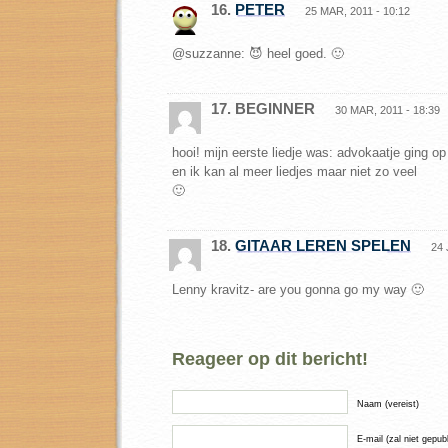
16.
PETER
25 MAR, 2011 - 10:12
@suzzanne: 😈 heel goed. 🙂
17. BEGINNER
30 MAR, 2011 - 18:39
hooi! mijn eerste liedje was: advokaatje ging op
en ik kan al meer liedjes maar niet zo veel
🙂
18.
GITAAR LEREN SPELEN
24 
Lenny kravitz- are you gonna go my way 🙂
Reageer op dit bericht!
Naam (vereist)
E-mail (zal niet gepub