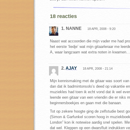
18 reacties
1. NANNE
18 APR, 2008 - 9:20
Naast wat accoorden die mijn vader me had pro
het eerste ‘liedje’ wat mijn gitaarleraar me leer
A, waar langzaam wat extra noten in kwamen…
2.
AJAY
18 APR, 2008 - 21:14
Mijn kennismaking met de gitaar was soort van 
dan dat ik badmintonsolo’s deed op vakantie en i
muziekles had toen ik echt vond dat ik wel even 
leende een gitaar van een vriendin die er niks
beginnersboekjes en gaan met die banaan.
Tot op zekere hoogte ging de zelfstudie best go
(Simon & Garfunkel scoren hoog in muziekboekj
London” kon ik notewise aardig snel spelen. Met
dat wel. Kleppen op een dwarsfluit indrukken v