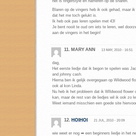
het is fingerstyle en hameren op de snaren.
Blaren op de vingers heb ik ook gehad, maar ik
dat het me toch gelukt is.
Ik heb ook pas leren spelen met 43!
Je bent nooit te oud om iets te leren, wel doorz
aan de vingers in het begin!
11. MARY ANN
13 MAY, 2010 - 16:51
dag,
Het eerste liedje dat ik begon te spelen was Ja
and johnny cash.
Hierna ben ik gelijk overgegaan op Wildwood flow
ook al kon Linda.
Nu heb ik het probleem dat ik WIldwood flower 
kan, maar de rest van de liedjes wil ik ook zo 
Weet iemand misschien een goede site hiervoo
12.
HOIHOI
21 JUL, 2010 - 20:09
wie weet er nog ➡ een beginners liedje in het n