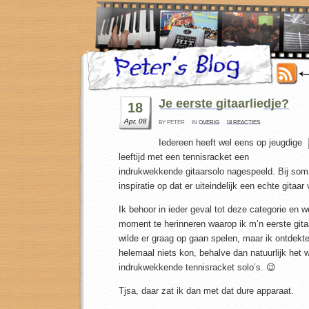
Je eerste gitaarliedje?
18
Apr, 08
BY PETER
IN
OVERIG
18 REACTIES
Iedereen heeft wel eens op jeugdige
leeftijd met een tennisracket een
indrukwekkende gitaarsolo nagespeeld. Bij somm
inspiratie op dat er uiteindelijk een echte gitaa
Ik behoor in ieder geval tot deze categorie en 
moment te herinneren waarop ik m’n eerste gitaa
wilde er graag op gaan spelen, maar ik ontdekte
helemaal niets kon, behalve dan natuurlijk het
indrukwekkende tennisracket solo’s. 😉
Tjsa, daar zat ik dan met dat dure apparaat.