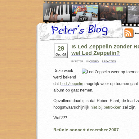
Is Led Zeppelin zonder R
29
wel Led Zeppelin?
Oct, 08
BY PETER
IN
OVERIG
3 REACTIES
Deze week
werd bekend
dat
Led Zeppelin
mogelijk weer op tournee gaat
album op gaat nemen.
Opvallend daarbij is dat Robert Plant, de lead z
hoogstwaarschijnlijk
niet bij betrokken
zal zijn.
Wat???
Reünie concert december 2007