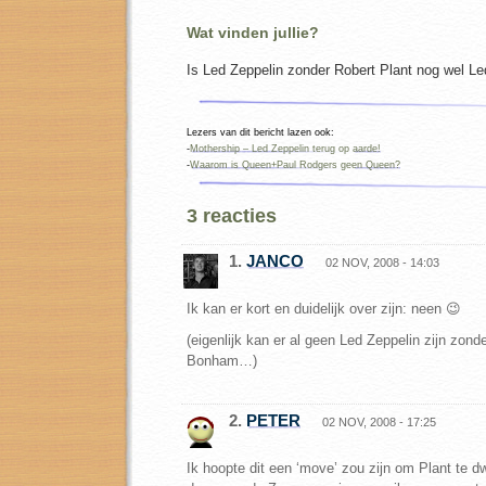
Wat vinden jullie?
Is Led Zeppelin zonder Robert Plant nog wel Le
Lezers van dit bericht lazen ook:
-
Mothership – Led Zeppelin terug op aarde!
-
Waarom is Queen+Paul Rodgers geen Queen?
3 reacties
1.
JANCO
02 NOV, 2008 - 14:03
Ik kan er kort en duidelijk over zijn: neen 😉
(eigenlijk kan er al geen Led Zeppelin zijn zond
Bonham…)
2.
PETER
02 NOV, 2008 - 17:25
Ik hoopte dit een ‘move’ zou zijn om Plant te 