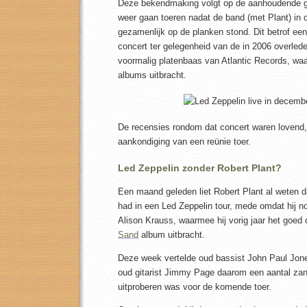
Deze bekendmaking volgt op de aanhoudende g
weer gaan toeren nadat de band (met Plant) in
gezamenlijk op de planken stond. Dit betrof ee
concert ter gelegenheid van de in 2006 overled
voormalig platenbaas van Atlantic Records, waa
albums uitbracht.
De recensies rondom dat concert waren lovend, 
aankondiging van een reünie toer.
Led Zeppelin zonder Robert Plant?
Een maand geleden liet Robert Plant al weten d
had in een Led Zeppelin tour, mede omdat hij n
Alison Krauss, waarmee hij vorig jaar het goe
Sand
album uitbracht.
Deze week vertelde oud bassist John Paul Jon
oud gitarist Jimmy Page daarom een aantal zan
uitproberen was voor de komende toer.