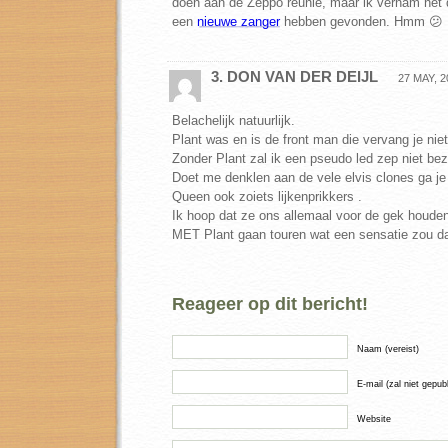
doen aan de Zeppo reunie, maar ik vernam net da
een
nieuwe zanger
hebben gevonden. Hmm 😕
3. DON VAN DER DEIJL
27 MAY, 2
Belachelijk natuurlijk.
Plant was en is de front man die vervang je niet
Zonder Plant zal ik een pseudo led zep niet be
Doet me denklen aan de vele elvis clones ga je
Queen ook zoiets lijkenprikkers .
Ik hoop dat ze ons allemaal voor de gek houde
MET Plant gaan touren wat een sensatie zou dat
Reageer op dit bericht!
Naam (vereist)
E-mail (zal niet gepub
Website