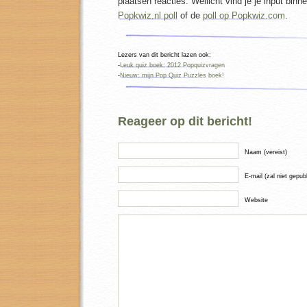
plaatsen reacties. Wellicht vind je je input binn
Popkwiz.nl poll
of de
poll op Popkwiz.com
.
Lezers van dit bericht lazen ook:
-
Leuk quiz boek: 2012 Popquizvragen
-
Nieuw: mijn Pop Quiz Puzzles boek!
Reageer op dit bericht!
Naam (vereist)
E-mail (zal niet gepub
Website