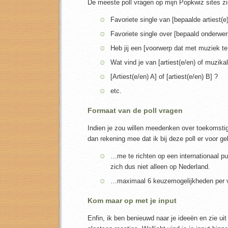
De meeste poll vragen op mijn Popkwiz sites zie
Favoriete single van [bepaalde artiest(e
Favoriete single over [bepaald onderwer
Heb jij een [voorwerp dat met muziek t
Wat vind je van [artiest(e/en) of muzika
[Artiest(e/en) A] of [artiest(e/en) B] ?
etc.
Formaat van de poll vragen
Indien je zou willen meedenken over toekomstig
dan rekening mee dat ik bij deze poll er voor
…me te richten op een internationaal pub
zich dus niet alleen op Nederland.
…maximaal 6 keuzemogelijkheden per v
Kom maar op met je input
Enfin, ik ben benieuwd naar je ideeën en zie uit