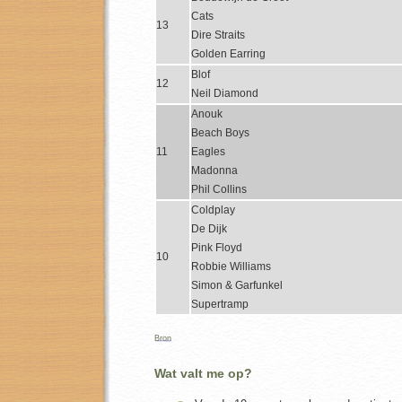
Cats
13
Dire Straits
Golden Earring
Blof
12
Neil Diamond
Anouk
Beach Boys
11
Eagles
Madonna
Phil Collins
Coldplay
De Dijk
Pink Floyd
10
Robbie Williams
Simon & Garfunkel
Supertramp
Bron
Wat valt me op?