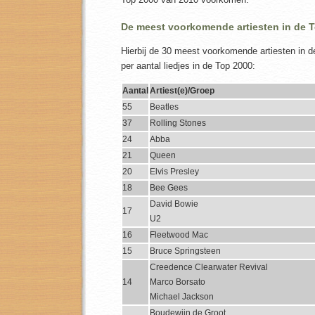
De meest voorkomende artiesten in de 
Hierbij de 30 meest voorkomende artiesten in 
per aantal liedjes in de Top 2000:
Aantal
Artiest(e)/Groep
55
Beatles
37
Rolling Stones
24
Abba
21
Queen
20
Elvis Presley
18
Bee Gees
David Bowie
17
U2
16
Fleetwood Mac
15
Bruce Springsteen
Creedence Clearwater Revival
14
Marco Borsato
Michael Jackson
Boudewijn de Groot