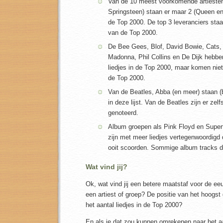
Van de 10 meest voorkomende artiesten
Springsteen) staan er maar 2 (Queen en
de Top 2000. De top 3 leveranciers staa
van de Top 2000.
De Bee Gees, Blof, David Bowie, Cats,
Madonna, Phil Collins en De Dijk hebbe
liedjes in de Top 2000, maar komen niet
de Top 2000.
Van de Beatles, Abba (en meer) staan (b
in deze lijst. Van de Beatles zijn er zel
genoteerd.
Album groepen als Pink Floyd en Super
zijn met meer liedjes vertegenwoordigd 
ooit scoorden. Sommige album tracks d
Wat vind jij?
Ok, wat vind jij een betere maatstaf voor de e
een artiest of groep? De positie van het hoogst 
het aantal liedjes in de Top 2000?
En als je dat zou kunnen omrekenen naar het aa