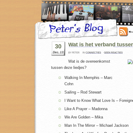
Wat is het verband tussen
30
Dec, 13
BY PETER
IN
CONNECTIES
GEEN REACTIES
Wat is de overeenkomst
tussen deze liedjes?
Walking In Memphis – Marc
Cohn
Sailing – Rod Stewart
I Want to Know What Love Is – Foreign
Like A Prayer – Madonna
We Are Golden – Mika
Man In The Mirror – Michael Jackson