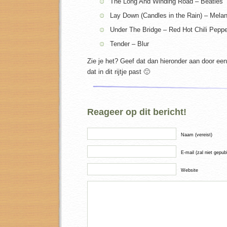
The Long And Winding Road – Beatles
Lay Down (Candles in the Rain) – Melan
Under The Bridge – Red Hot Chili Pepp
Tender – Blur
Zie je het? Geef dat dan hieronder aan door een
dat in dit rijtje past 🙂
Reageer op dit bericht!
Naam (vereist)
E-mail (zal niet gepub
Website