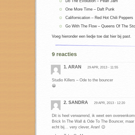
Do The Evolution – Pearl Jam
One More Time – Daft Punk
Californication – Red Hot Chili Peppers
Go With The Flow – Queens Of The St
Voeg hieronder een liedje toe dat hier bij past.
9 reacties
1. ARAN
29 APR, 2013 - 11:55
Studio Killers – Ode to the bouncer
😀
2. SANDRA
29 APR, 2013 - 12:20
Dit is heel verwarrend, ik weet een overeenkom
Brick In The Wall & Ode To The Bouncer, maar d
echt bij… very clever, Aran! 😉