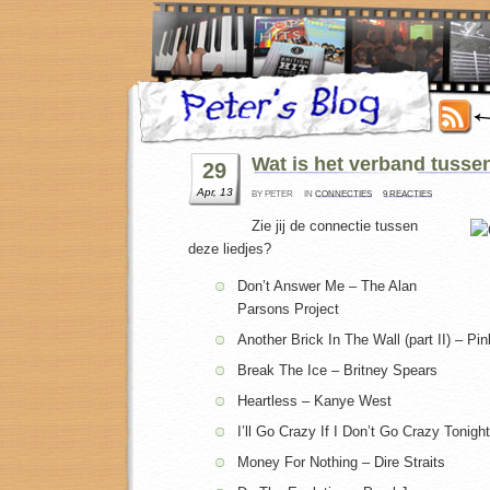
Wat is het verband tussen
29
Apr, 13
BY PETER
IN
CONNECTIES
9 REACTIES
Zie jij de connectie tussen
deze liedjes?
Don’t Answer Me – The Alan
Parsons Project
Another Brick In The Wall (part II) – Pi
Break The Ice – Britney Spears
Heartless – Kanye West
I’ll Go Crazy If I Don’t Go Crazy Tonigh
Money For Nothing – Dire Straits