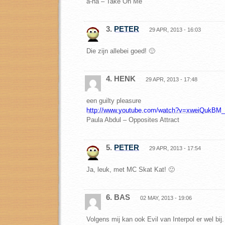
a-ha – Take On Me
3.
PETER
29 APR, 2013 - 16:03
Die zijn allebei goed! 🙂
4. HENK
29 APR, 2013 - 17:48
een guilty pleasure
http://www.youtube.com/watch?v=xweiQukBM
Paula Abdul – Opposites Attract
5.
PETER
29 APR, 2013 - 17:54
Ja, leuk, met MC Skat Kat! 🙂
6. BAS
02 MAY, 2013 - 19:06
Volgens mij kan ook Evil van Interpol er wel bij.