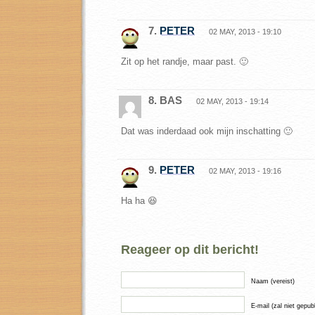
7.
PETER
02 MAY, 2013 - 19:10
Zit op het randje, maar past. 🙂
8. BAS
02 MAY, 2013 - 19:14
Dat was inderdaad ook mijn inschatting 🙂
9.
PETER
02 MAY, 2013 - 19:16
Ha ha 😆
Reageer op dit bericht!
Naam (vereist)
E-mail (zal niet gepub