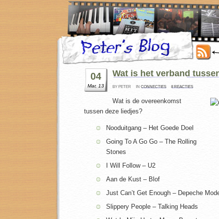
Wat is het verband tussen
04
Mar, 13
BY PETER
IN
CONNECTIES
8 REACTIES
Wat is de overeenkomst
tussen deze liedjes?
Nooduitgang – Het Goede Doel
Going To A Go Go – The Rolling
Stones
I Will Follow – U2
Aan de Kust – Blof
Just Can’t Get Enough – Depeche Mod
Slippery People – Talking Heads