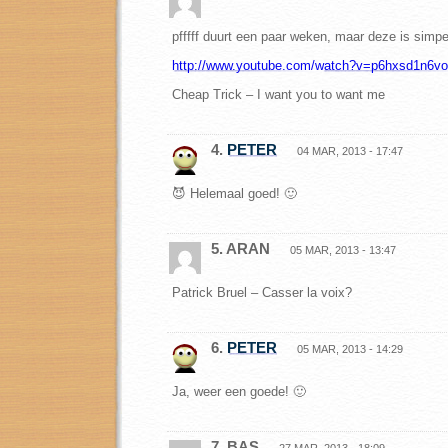
pfffff duurt een paar weken, maar deze is simpe
http://www.youtube.com/watch?v=p6hxsd1n6vo
Cheap Trick – I want you to want me
4.
PETER
04 MAR, 2013 - 17:47
😈 Helemaal goed! 🙂
5. ARAN
05 MAR, 2013 - 13:47
Patrick Bruel – Casser la voix?
6.
PETER
05 MAR, 2013 - 14:29
Ja, weer een goede! 🙂
7. BAS