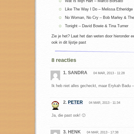
Wat Is Mijn Hart – Marco Borsato
Like The Way I Do – Melissa Etheridge
No Woman, No Cry – Bob Marley & The
Tonight – David Bowie & Tina Turner
Zie je het? Laat het dan weten door hieronder e
ook in dit lijstje past
8 reacties
1. SANDRA
04 MAR, 2013 - 11:28
Ik heb niet alles gecheckt, maar Erykah Badu 
2.
PETER
04 MAR, 2013 - 11:34
Ja, die past ook! 🙂
3. HENK
04 MAR, 2013 - 17:38