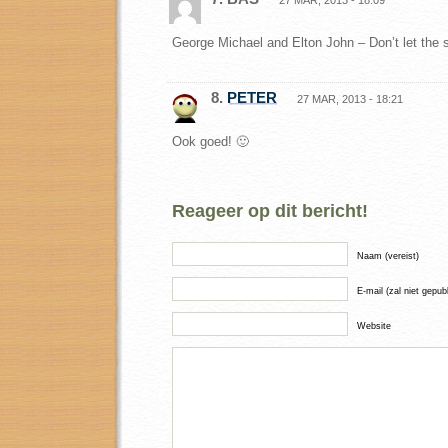
27 MAR, 2013 - 18:09
George Michael and Elton John – Don’t let the
8.
PETER
27 MAR, 2013 - 18:21
Ook goed! 🙂
Reageer op dit bericht!
Naam (vereist)
E-mail (zal niet gepub
Website