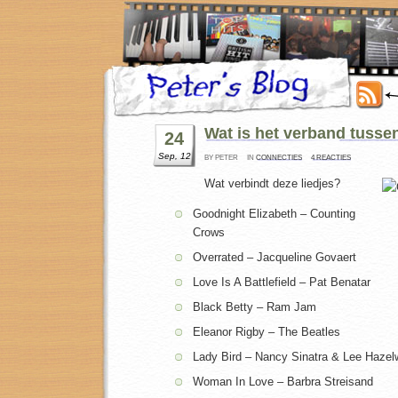
Wat is het verband tussen
24
Sep, 12
BY PETER
IN
CONNECTIES
4 REACTIES
Wat verbindt deze liedjes?
Goodnight Elizabeth – Counting
Crows
Overrated – Jacqueline Govaert
Love Is A Battlefield – Pat Benatar
Black Betty – Ram Jam
Eleanor Rigby – The Beatles
Lady Bird – Nancy Sinatra & Lee Haze
Woman In Love – Barbra Streisand