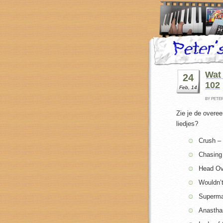
Wat 
24
102
Feb, 14
BY PETE
Zie je de overe
liedjes?
Crush – 
Chasing
Head Ov
Wouldn’
Superma
Anastha