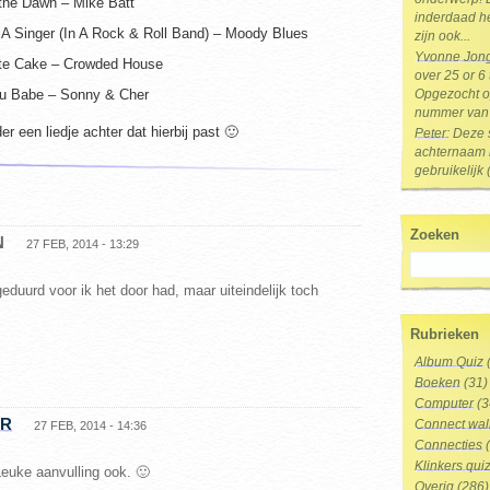
 the Dawn – Mike Batt
inderdaad he
 A Singer (In A Rock & Roll Band) – Moody Blues
zijn ook...
Yvonne Jon
te Cake – Crowded House
over 25 or 6
ou Babe – Sonny & Cher
Opgezocht op
nummer van 
er een liedje achter dat hierbij past 🙂
Peter
: Deze 
achternaam i
gebruikelijk 
Zoeken
N
27 FEB, 2014 - 13:29
eduurd voor ik het door had, maar uiteindelijk toch
Rubrieken
Album Quiz
Boeken
(31)
Computer
(3
ER
Connect wal
27 FEB, 2014 - 14:36
Connecties
(
Klinkers qui
Leuke aanvulling ook. 🙂
Overig
(286)