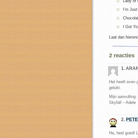
Lady of
I’m Just
Chocola
I Got Y
Laat dan hierond
2 reacties
1. ARA
Het heeft even g
gelukt.
Mijn aanvulling:
Skyfall – Adele
2.
PET
Ha, heel goed! 