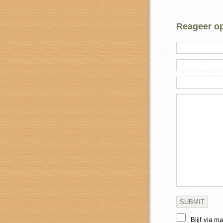
Reageer op 
Blijf via m