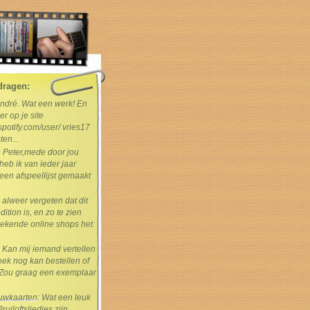
dragen:
André. Wat een werk! En
er op je site
spotify.com/user/ vries17
ten...
e Peter,mede door jou
heb ik van ieder jaar
en afspeellijst gemaakt
s alweer vergeten dat dit
dition is, en zo te zien
ekende online shops het
: Kan mij iemand vertellen
boek nog kan bestellen of
Zou graag een exemplaar
rouwkaarten
: Wat een leuk
uiloftsliedjes zijn