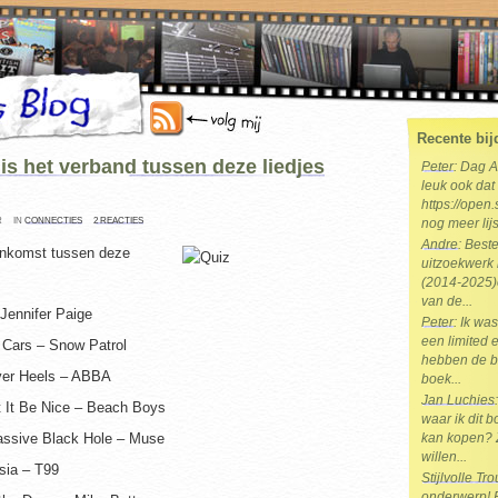
Recente bij
is het verband tussen deze liedjes
Peter
: Dag 
leuk ook dat 
https://open.
R
IN
CONNECTIES
2 REACTIES
nog meer lijs
Andre
: Best
enkomst tussen deze
uitzoekwerk 
(2014-2025)e
van de...
Jennifer Paige
Peter
: Ik wa
een limited e
 Cars – Snow Patrol
hebben de b
er Heels – ABBA
boek...
Jan Luchies
t It Be Nice – Beach Boys
waar ik dit 
ssive Black Hole – Muse
kan kopen? 
willen...
sia – T99
Stijlvolle T
onderwerp! Br