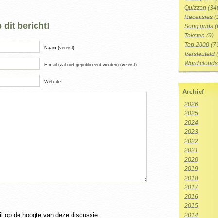
Quizzen
(34
Recensies
(
dit bericht!
Song grids
(
Teksten
(9)
Top 2000
(7
Naam (vereist)
Versleuteld
(
Word clouds
E-mail (zal niet gepubliceerd worden) (vereist)
Website
Archief
2026
2025
2024
2023
2022
2021
2020
2019
2018
2017
2016
2015
ail op de hoogte van deze discussie
2014