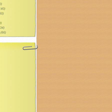
0)
140)
60)
9)
34)
(66)