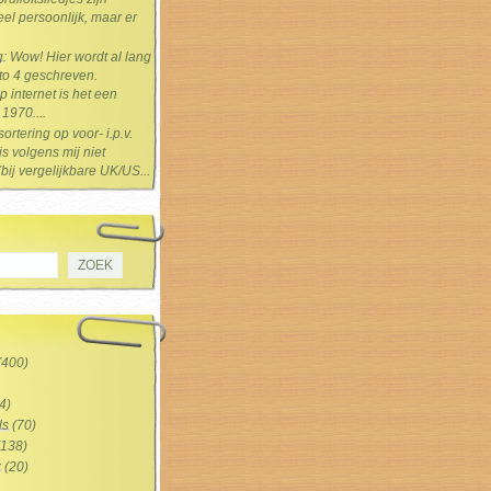
el persoonlijk, maar er
g
: Wow! Hier wordt al lang
 to 4 geschreven.
 internet is het een
1970....
sortering op voor- i.p.v.
s volgens mij niet
(bij vergelijkbare UK/US...
(400)
4)
ls
(70)
138)
z
(20)