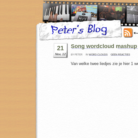
Song wordcloud mashup
21
Nov, 12
BY PETER
IN
WORD CLOUDS
GEEN REACTIES
Van welke twee liedjes zie je hier 1 