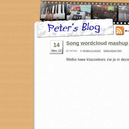
Song wordcloud mashup
14
Nov, 12
BY PETER
IN
WORD CLOUDS
GEEN REACTIES
Welke twee klassiekers zie je in dez