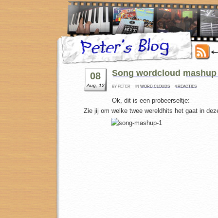
Song wordcloud mashup
08
Aug, 12
BY PETER
IN
WORD CLOUDS
4 REACTIES
Ok, dit is een probeerseltje:
Zie jij om welke twee wereldhits het gaat in d