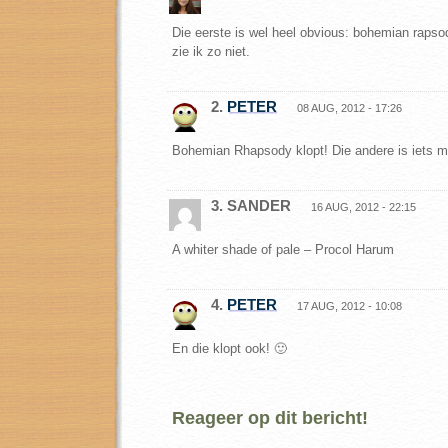
Die eerste is wel heel obvious: bohemian raps
zie ik zo niet.
2.
PETER
08 AUG, 2012 - 17:26
Bohemian Rhapsody klopt! Die andere is iets mo
3. SANDER
16 AUG, 2012 - 22:15
A whiter shade of pale – Procol Harum
4.
PETER
17 AUG, 2012 - 10:08
En die klopt ook! 🙂
Reageer op dit bericht!