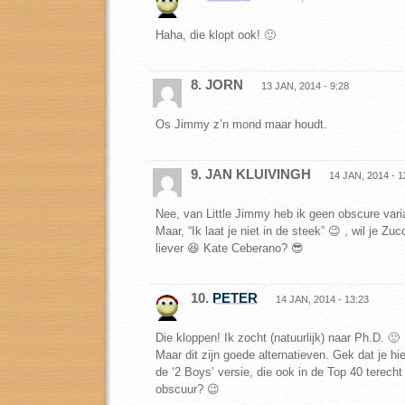
Haha, die klopt ook! 🙂
8. JORN
13 JAN, 2014 - 9:28
Os Jimmy z’n mond maar houdt.
9. JAN KLUIVINGH
14 JAN, 2014 - 1
Nee, van Little Jimmy heb ik geen obscure vari
Maar, “Ik laat je niet in de steek” 😉 , wil je Zu
liever 😆 Kate Ceberano? 😎
10.
PETER
14 JAN, 2014 - 13:23
Die kloppen! Ik zocht (natuurlijk) naar Ph.D. 🙂
Maar dit zijn goede alternatieven. Gek dat je hier
de ‘2 Boys’ versie, die ook in de Top 40 terecht
obscuur? 😉