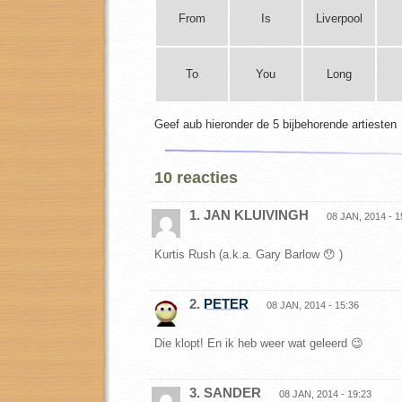
From
Is
Liverpool
To
You
Long
Geef aub hieronder de 5 bijbehorende artiesten
10 reacties
1. JAN KLUIVINGH
08 JAN, 2014 - 1
Kurtis Rush (a.k.a. Gary Barlow 😯 )
2.
PETER
08 JAN, 2014 - 15:36
Die klopt! En ik heb weer wat geleerd 😉
3. SANDER
08 JAN, 2014 - 19:23