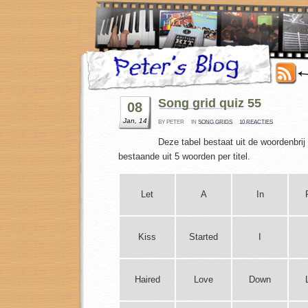
Song grid quiz 55
08
Jan, 14
BY PETER
IN
SONG GRIDS
10 REACTIES
Deze tabel bestaat uit de woordenbrij 
bestaande uit 5 woorden per titel.
Let
A
In
Kiss
Started
I
Haired
Love
Down