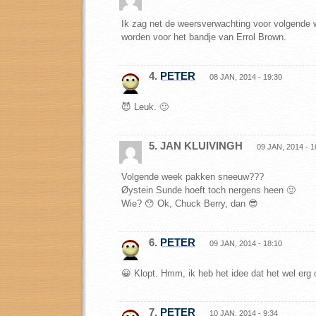
Ik zag net de weersverwachting voor volgende we
worden voor het bandje van Errol Brown.
4.
PETER
08 JAN, 2014 - 19:30
😈 Leuk. 🙂
5. JAN KLUIVINGH
09 JAN, 2014 - 1
Volgende week pakken sneeuw???
Øystein Sunde hoeft toch nergens heen 🙂
Wie? 😯 Ok, Chuck Berry, dan 😎
6.
PETER
09 JAN, 2014 - 18:10
😀 Klopt. Hmm, ik heb het idee dat het wel erg
7.
PETER
10 JAN, 2014 - 9:34