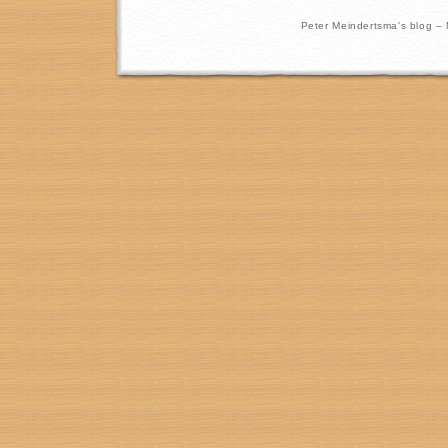
Peter Meindertsma's blog –