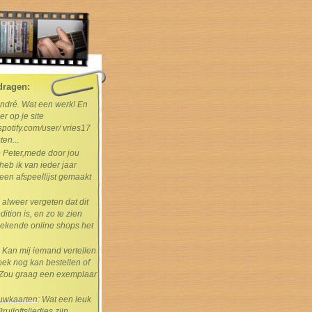
dragen:
André. Wat een werk! En
er op je site
spotify.com/user/ vries17
ten...
e Peter,mede door jou
heb ik van ieder jaar
en afspeellijst gemaakt
s alweer vergeten dat dit
dition is, en zo te zien
ekende online shops het
: Kan mij iemand vertellen
boek nog kan bestellen of
Zou graag een exemplaar
rouwkaarten
: Wat een leuk
uiloftsliedjes zijn