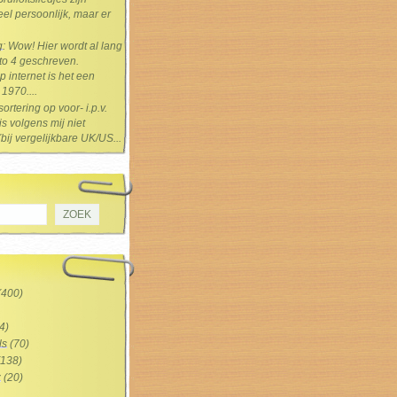
el persoonlijk, maar er
g
: Wow! Hier wordt al lang
 to 4 geschreven.
 internet is het een
1970....
sortering op voor- i.p.v.
s volgens mij niet
(bij vergelijkbare UK/US...
(400)
4)
ls
(70)
138)
z
(20)