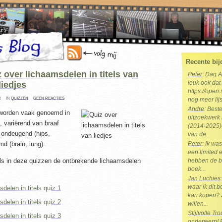
Recente bij
 over lichaamsdelen in titels van
Peter
: Dag 
iedjes
leuk ook dat 
https://open.
R
IN
QUIZZEN
GEEN REACTIES
nog meer lijs
Andre
: Best
worden vaak genoemd in
uitzoekwerk 
s, variërend van braaf
(2014-2025)e
t ondeugend (hips,
van de...
d (brain, lung).
Peter
: Ik wa
een limited e
itels in deze quizzen de ontbrekende lichaamsdelen
hebben de b
boek...
Jan Luchies
waar ik dit 
delen in titels quiz 1
kan kopen? 
delen in titels quiz 2
willen...
Stijlvolle T
delen in titels quiz 3
onderwerp! Br