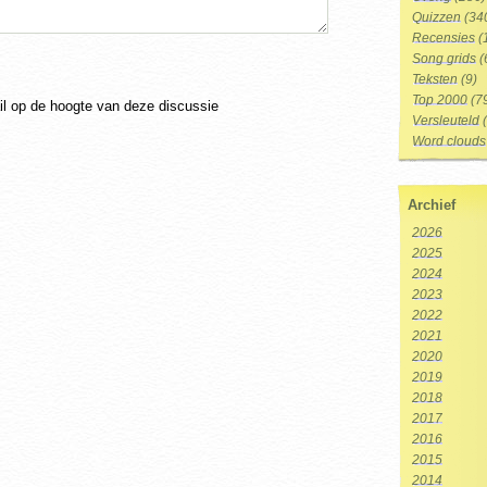
Quizzen
(34
Recensies
(
Song grids
(
Teksten
(9)
Top 2000
(7
ail op de hoogte van deze discussie
Versleuteld
(
Word clouds
Archief
2026
2025
2024
2023
2022
2021
2020
2019
2018
2017
2016
2015
2014