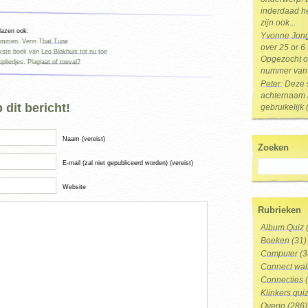
inderdaad he
zijn ook...
 lazen ook:
Yvonne Jon
rammen: Venn That Tune
over 25 or 6
ukste boek van Leo Blokhuis tot nu toe
Opgezocht op
liedjes. Plagiaat of toeval?
nummer van 
Peter
: Deze 
achternaam i
dit bericht!
gebruikelijk 
Naam (vereist)
Zoeken
E-mail (zal niet gepubliceerd worden) (vereist)
Website
Rubrieken
Album Quiz
Boeken
(31)
Computer
(3
Connect wal
Connecties
(
Klinkers qui
Overig
(286)