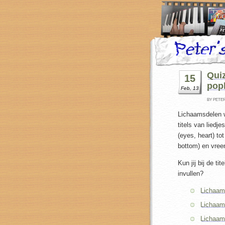
Quiz
15
popl
Feb, 13
BY PETE
Lichaamsdelen 
titels van liedje
(eyes, heart) to
bottom) en vreem
Kun jij bij de t
invullen?
Lichaams
Lichaams
Lichaams