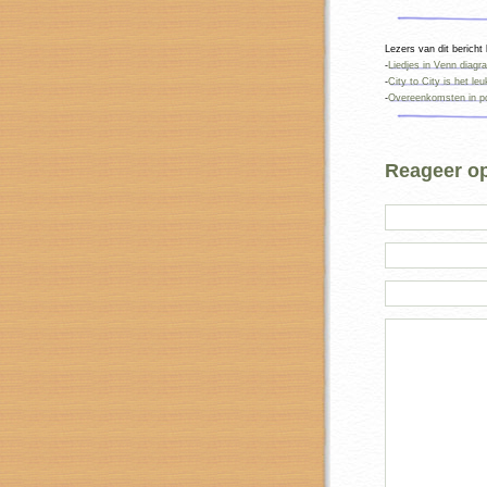
Lezers van dit bericht
-
Liedjes in Venn diag
-
City to City is het le
-
Overeenkomsten in pop
Reageer op 