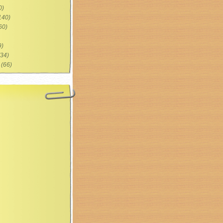
0)
140)
60)
9)
34)
(66)