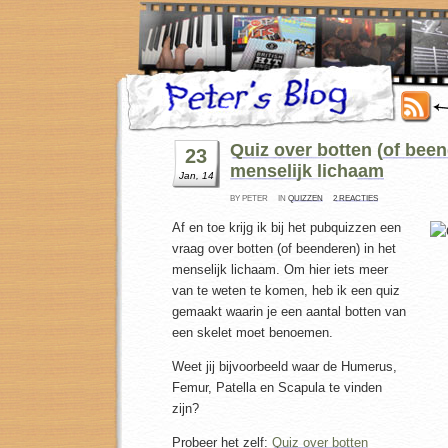
Quiz over botten (of been
23
menselijk lichaam
Jan, 14
BY PETER
IN
QUIZZEN
2 REACTIES
Af en toe krijg ik bij het pubquizzen een
vraag over botten (of beenderen) in het
menselijk lichaam. Om hier iets meer
van te weten te komen, heb ik een quiz
gemaakt waarin je een aantal botten van
een skelet moet benoemen.
Weet jij bijvoorbeeld waar de Humerus,
Femur, Patella en Scapula te vinden
zijn?
Probeer het zelf:
Quiz over botten