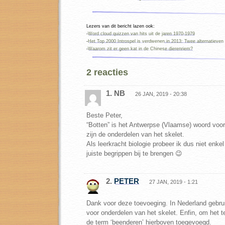
Lezers van dit bericht lazen ook:
-
Word cloud quizzen van hits uit de jaren 1970-1979
-
Het Top 2000 Introspel is verdwenen in 2013: Twee alternatieven
-
Waarom zit er geen kat in de Chinese dierenriem?
2 reacties
1. NB
26 JAN, 2019 - 20:38
Beste Peter,
“Botten” is het Antwerpse (Vlaamse) woord voo
zijn de onderdelen van het skelet.
Als leerkracht biologie probeer ik dus niet enkel
juiste begrippen bij te brengen 😉
2.
PETER
27 JAN, 2019 - 1:21
Dank voor deze toevoeging. In Nederland gebru
voor onderdelen van het skelet. Enfin, om het te
de term ‘beenderen’ hierboven toegevoegd.