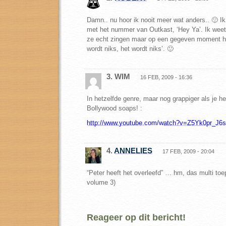
Damn.. nu hoor ik nooit meer wat anders.. 🙂 I
met het nummer van Outkast, ‘Hey Ya’. Ik weet
ze echt zingen maar op een gegeven moment hoo
wordt niks, het wordt niks’. 🙂
3. WIM
16 FEB, 2009 - 16:36
In hetzelfde genre, maar nog grappiger als je he
Bollywood soaps! :
http://www.youtube.com/watch?v=Z5Yk0pr_J6s
4.
ANNELIES
17 FEB, 2009 - 20:04
“Peter heeft het overleefd” … hm, das multi toe
volume 3)
Reageer op dit bericht!