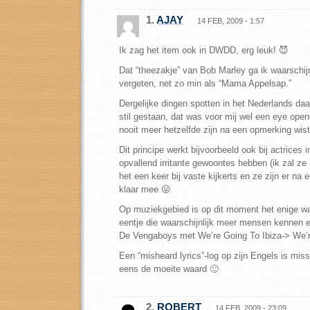
1.
AJAY
14 FEB, 2009 - 1:57
Ik zag het item ook in DWDD, erg leuk! 😈
Dat “theezakje” van Bob Marley ga ik waarschijn
vergeten, net zo min als “Mama Appelsap.”
Dergelijke dingen spotten in het Nederlands daar
stil gestaan, dat was voor mij wel een eye open
nooit meer hetzelfde zijn na een opmerking wist 
Dit principe werkt bijvoorbeeld ook bij actrices i
opvallend irritante gewoontes hebben (ik zal ze
het een keer bij vaste kijkerts en ze zijn er na e
klaar mee 😛
Op muziekgebied is op dit moment het enige w
eentje die waarschijnlijk meer mensen kennen en
De Vengaboys met We’re Going To Ibiza-> We’r
Een “misheard lyrics”-log op zijn Engels is mis
eens de moeite waard 🙂
2.
ROBERT
14 FEB, 2009 - 23:09