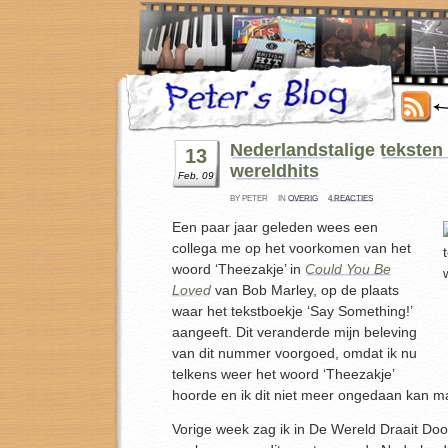
Nederlandstalige teksten i
13
wereldhits
Feb, 09
BY PETER
IN
OVERIG
4 REACTIES
Een paar jaar geleden wees een
collega me op het voorkomen van het
woord ‘Theezakje’ in
Could You Be
Loved
van Bob Marley, op de plaats
waar het tekstboekje ‘Say Something!’
aangeeft. Dit veranderde mijn beleving
van dit nummer voorgoed, omdat ik nu
telkens weer het woord ‘Theezakje’
hoorde en ik dit niet meer ongedaan kan m
Vorige week zag ik in De Wereld Draait Do