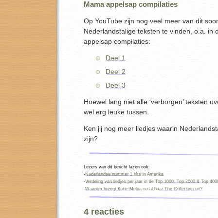
Mama appelsap compilaties
Op YouTube zijn nog veel meer van dit soo
Nederlandstalige teksten te vinden, o.a. 
appelsap compilaties:
Deel 1
Deel 2
Deel 3
Hoewel lang niet alle ‘verborgen’ teksten ove
wel erg leuke tussen.
Ken jij nog meer liedjes waarin Nederlandst
zijn?
Lezers van dit bericht lazen ook:
-
Nederlandse nummer 1 hits in Amerika
-
Verdeling van liedjes per jaar in de Top 1000, Top 2000 & Top 400
-
Waarom brengt Katie Melua nu al haar The Collection uit?
4 reacties