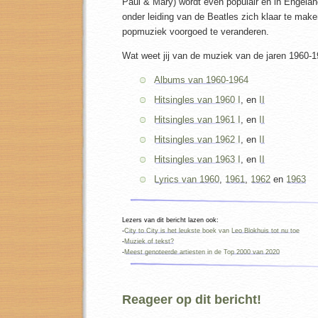
Paul & Mary) wordt even populair en in Engela
onder leiding van de Beatles zich klaar te ma
popmuziek voorgoed te veranderen.
Wat weet jij van de muziek van de jaren 1960-
Albums van 1960-1964
Hitsingles van 1960 I
, en
II
Hitsingles van 1961 I
, en
II
Hitsingles van 1962 I
, en
II
Hitsingles van 1963 I
, en
II
Lyrics van 1960
,
1961
,
1962
en
1963
Lezers van dit bericht lazen ook:
-
City to City is het leukste boek van Leo Blokhuis tot nu toe
-
Muziek of tekst?
-
Meest genoteerde artiesten in de Top 2000 van 2020
Reageer op dit bericht!