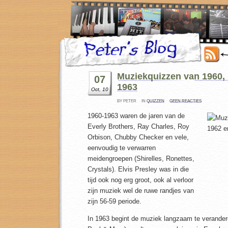
Muziekquizzen van 1960, 
07
1963
Oct, 10
BY PETER
IN
QUIZZEN
GEEN REACTIES
1960-1963 waren de jaren van de
Everly Brothers, Ray Charles, Roy
Orbison, Chubby Checker en vele,
eenvoudig te verwarren
meidengroepen (Shirelles, Ronettes,
Crystals). Elvis Presley was in die
tijd ook nog erg groot, ook al verloor
zijn muziek wel de ruwe randjes van
zijn 56-59 periode.
In 1963 begint de muziek langzaam te verandere