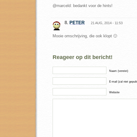
@marceld: bedankt voor de hints!
8.
PETER
21 AUG, 2014 - 11:53
Mooie omschrijving, die ook klopt 🙂
Reageer op dit bericht!
Naam (vereist)
E-mail (zal niet gepub
Website