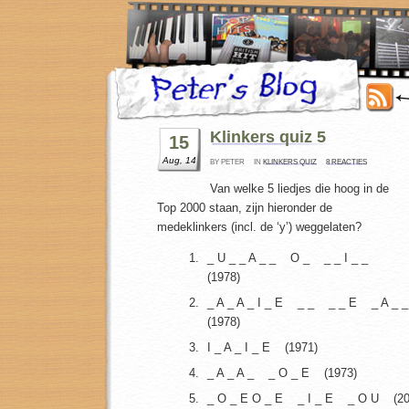
Klinkers quiz 5
15
Aug, 14
BY PETER
IN
KLINKERS QUIZ
8 REACTIES
Van welke 5 liedjes die hoog in de
Top 2000 staan, zijn hieronder de
medeklinkers (incl. de ‘y’) weggelaten?
_ U _ _ A _ _ O _ _ _ I _ _
(1978)
_ A _ A _ I _ E _ _ _ _ E _ A _ _
(1978)
I _ A _ I _ E (1971)
_ A _ A _ _ O _ E (1973)
_ O _ E O _ E _ I _ E _ O U (20