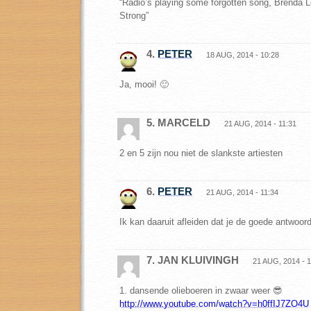
“Radio’s playing some forgotten song, Brenda 
Strong”
4.
PETER
18 AUG, 2014 - 10:28
Ja, mooi! 🙂
5. MARCELD
21 AUG, 2014 - 11:31
2 en 5 zijn nou niet de slankste artiesten
6.
PETER
21 AUG, 2014 - 11:34
Ik kan daaruit afleiden dat je de goede antwoo
7. JAN KLUIVINGH
21 AUG, 2014 - 1
1. dansende olieboeren in zwaar weer 😎
http://www.youtube.com/watch?v=h0ffIJ7ZO4U