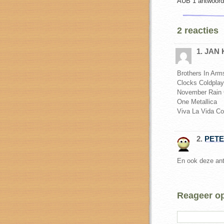
AUB 1 antwoord (
2 reacties
1. JAN
Brothers In Arms
Clocks Coldplay
November Rain 
One Metallica
Viva La Vida Co
2.
PET
En ook deze ant
Reageer op 