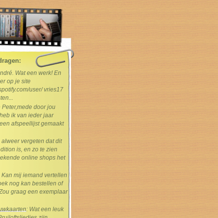
dragen:
André. Wat een werk! En
er op je site
spotify.com/user/ vries17
ten...
e Peter,mede door jou
heb ik van ieder jaar
en afspeellijst gemaakt
s alweer vergeten dat dit
dition is, en zo te zien
ekende online shops het
: Kan mij iemand vertellen
boek nog kan bestellen of
Zou graag een exemplaar
rouwkaarten
: Wat een leuk
uiloftsliedjes zijn