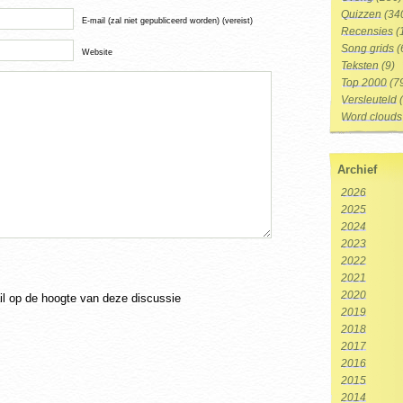
Quizzen
(34
E-mail (zal niet gepubliceerd worden) (vereist)
Recensies
(
Song grids
(
Website
Teksten
(9)
Top 2000
(7
Versleuteld
(
Word clouds
Archief
2026
2025
2024
2023
2022
2021
2020
ail op de hoogte van deze discussie
2019
2018
2017
2016
2015
2014