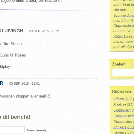
bijbehorende artiest) per reactie 🙂
inderdaad he
zijn ook...
Yvonne Jon
over 25 or 6
Opgezocht op
 KLUIVINGH
nummer van 
03 SEP, 2015 - 13:31
Peter
: Deze 
achternaam i
 Dire Straits
gebruikelijk 
Guns N’ Roses
Zoeken
ldplay
ER
03 SEP, 2015 - 16:01
Rubrieken
woorden kloppen allemaal! 🙂
Album Quiz
Boeken
(31)
Computer
(3
dit bericht!
Connect wal
Connecties
(
Klinkers qui
Naam (vereist)
Overig
(286)