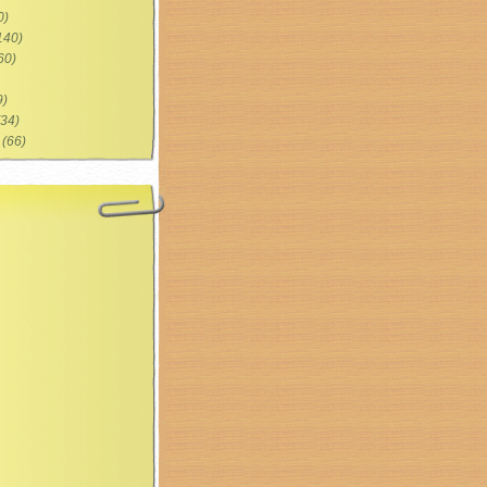
0)
140)
60)
9)
34)
(66)