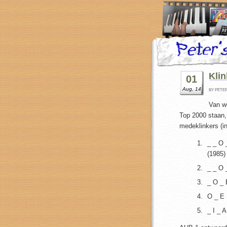
Klin
01
Aug, 14
BY PETE
Van we
Top 2000 staan, 
medeklinkers (in
_ _ O
(1985)
_ _ O 
_ O _
O _ E
_ I _