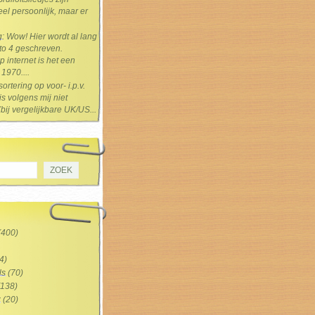
el persoonlijk, maar er
g
: Wow! Hier wordt al lang
 to 4 geschreven.
 internet is het een
1970....
sortering op voor- i.p.v.
s volgens mij niet
(bij vergelijkbare UK/US...
(400)
4)
ls
(70)
138)
z
(20)