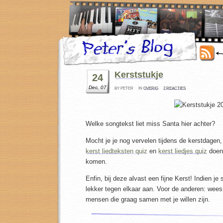
Kerststukje
24
Dec, 07
BY PETER
IN
OVERIG
2 REACTIES
Welke songtekst liet miss Santa hier achter?
Mocht je je nog vervelen tijdens de kerstdagen, 
kerst liedteksten quiz
en
kerst liedjes quiz
doen
komen.
Enfin, bij deze alvast een fijne Kerst! Indien je
lekker tegen elkaar aan. Voor de anderen: wees
mensen die graag samen met je willen zijn.