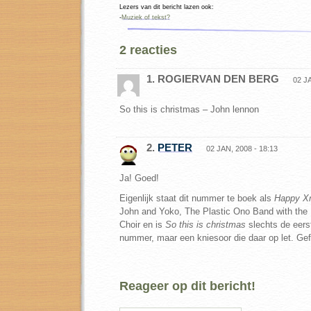
Lezers van dit bericht lazen ook:
-
Muziek of tekst?
2 reacties
1. ROGIERVAN DEN BERG
02 JA
So this is christmas – John lennon
2.
PETER
02 JAN, 2008 - 18:13
Ja! Goed!
Eigenlijk staat dit nummer te boek als
Happy Xm
John and Yoko, The Plastic Ono Band with th
Choir en is
So this is christmas
slechts de eerst
nummer, maar een kniesoor die daar op let. Gefe
Reageer op dit bericht!