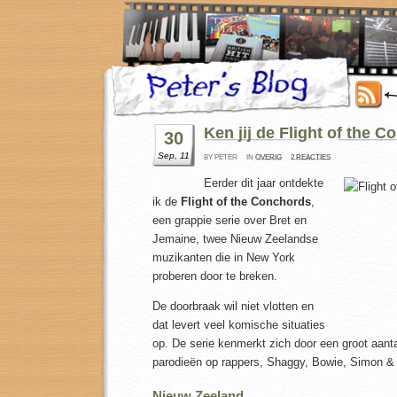
Ken jij de Flight of the 
30
Sep, 11
BY PETER
IN
OVERIG
2 REACTIES
Eerder dit jaar ontdekte
ik de
Flight of the Conchords
,
een grappie serie over Bret en
Jemaine, twee Nieuw Zeelandse
muzikanten die in New York
proberen door te breken.
De doorbraak wil niet vlotten en
dat levert veel komische situaties
op. De serie kenmerkt zich door een groot aanta
parodieën op rappers, Shaggy, Bowie, Simon & 
Nieuw Zeeland