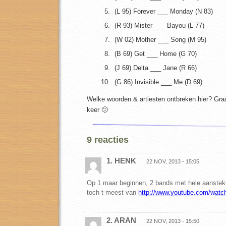
(L 95) Forever ___ Monday (N 83)
(R 93) Mister ___ Bayou (L 77)
(W 02) Mother ___ Song (M 95)
(B 69) Get ___ Home (G 70)
(J 69) Delta ___ Jane (R 66)
(G 86) Invisible ___ Me (D 69)
Welke woorden & artiesten ontbreken hier? Graa
keer 🙂
9 reacties
1. HENK
22 NOV, 2013 - 15:05
Op 1 maar beginnen, 2 bands met hele aanstek
toch t meest van
http://www.youtube.com/wat
2. ARAN
22 NOV, 2013 - 15:50