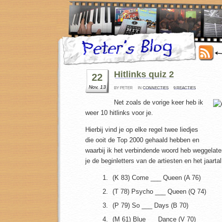
Hitlinks quiz 2
22
Nov, 13
BY PETER
IN
CONNECTIES
9 REACTIES
Net zoals de vorige keer heb ik
weer 10 hitlinks voor je.
Hierbij vind je op elke regel twee liedjes
die ooit de Top 2000 gehaald hebben en
waarbij ik het verbindende woord heb weggelat
je de beginletters van de artiesten en het jaartal
(K 83) Come ___ Queen (A 76)
(T 78) Psycho ___ Queen (Q 74)
(P 79) So ___ Days (B 70)
(M 61) Blue ___Dance (V 70)