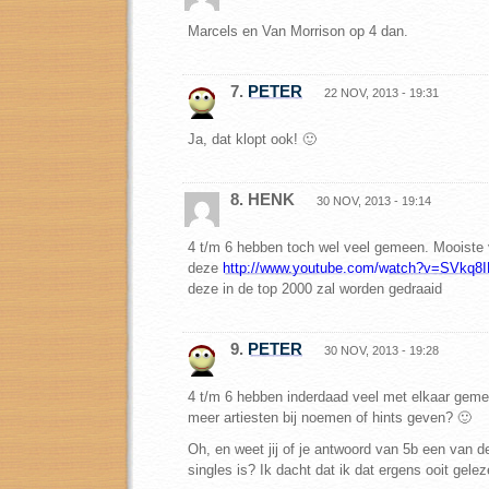
Marcels en Van Morrison op 4 dan.
7.
PETER
22 NOV, 2013 - 19:31
Ja, dat klopt ook! 🙂
8. HENK
30 NOV, 2013 - 19:14
4 t/m 6 hebben toch wel veel gemeen. Mooiste v
deze
http://www.youtube.com/watch?v=SVkq8
deze in de top 2000 zal worden gedraaid
9.
PETER
30 NOV, 2013 - 19:28
4 t/m 6 hebben inderdaad veel met elkaar geme
meer artiesten bij noemen of hints geven? 🙂
Oh, en weet jij of je antwoord van 5b een van d
singles is? Ik dacht dat ik dat ergens ooit gele