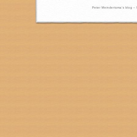
Peter Meindertsma's blog –