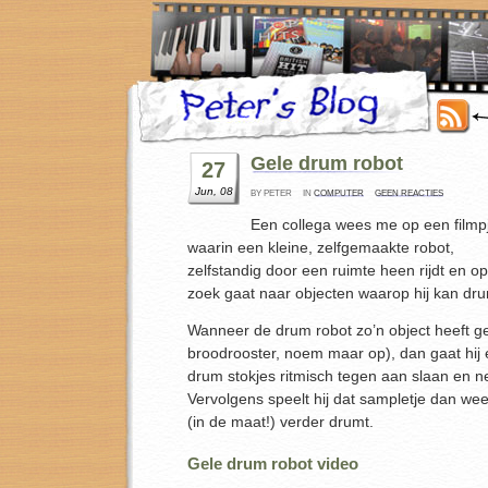
Gele drum robot
27
Jun, 08
BY PETER
IN
COMPUTER
GEEN REACTIES
Een collega wees me op een filmp
waarin een kleine, zelfgemaakte robot,
zelfstandig door een ruimte heen rijdt en op
zoek gaat naar objecten waarop hij kan d
Wanneer de drum robot zo’n object heeft g
broodrooster, noem maar op), dan gaat hij e
drum stokjes ritmisch tegen aan slaan en n
Vervolgens speelt hij dat sampletje dan weer 
(in de maat!) verder drumt.
Gele drum robot video