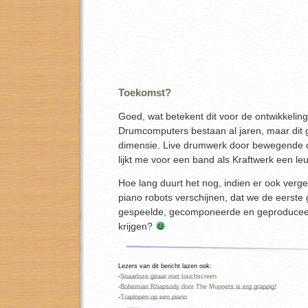
Toekomst?
Goed, wat betekent dit voor de ontwikkeli
Drumcomputers bestaan al jaren, maar dit 
dimensie. Live drumwerk door bewegende 
lijkt me voor een band als Kraftwerk een le
Hoe lang duurt het nog, indien er ook vergel
piano robots verschijnen, dat we de eerste
gespeelde, gecomponeerde en geproduceerd
krijgen?
Lezers van dit bericht lazen ook:
-
Snaarloze gitaar met touchscreen
-
Bohemian Rhapsody door The Muppets is erg grappig!
-
Traplopen op een piano