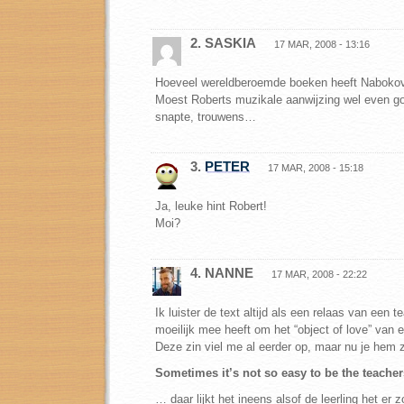
2. SASKIA
17 MAR, 2008 - 13:16
Hoeveel wereldberoemde boeken heeft Naboko
Moest Roberts muzikale aanwijzing wel even go
snapte, trouwens…
3.
PETER
17 MAR, 2008 - 15:18
Ja, leuke hint Robert!
Moi?
4. NANNE
17 MAR, 2008 - 22:22
Ik luister de text altijd als een relaas van een t
moeilijk mee heeft om het “object of love” van ee
Deze zin viel me al eerder op, maar nu je hem 
Sometimes it’s not so easy to be the teacher
… daar lijkt het ineens alsof de leerling het er 