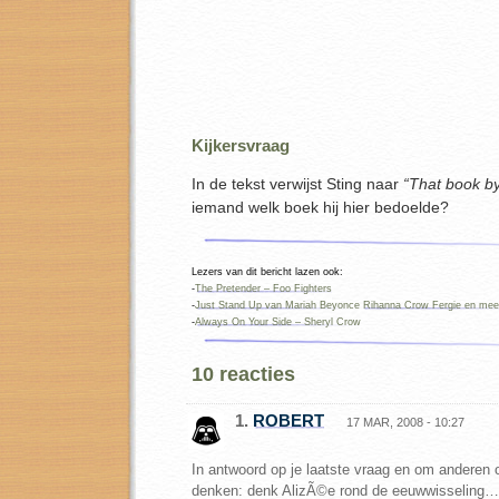
Kijkersvraag
In de tekst verwijst Sting naar
“That book b
iemand welk boek hij hier bedoelde?
Lezers van dit bericht lazen ook:
-
The Pretender – Foo Fighters
-
Just Stand Up van Mariah Beyonce Rihanna Crow Fergie en mee
-
Always On Your Side – Sheryl Crow
10 reacties
1.
ROBERT
17 MAR, 2008 - 10:27
In antwoord op je laatste vraag en om anderen 
denken: denk AlizÃ©e rond de eeuwwisseling…