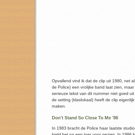
Opvallend vind ik dat de clip uit 1980, net a
de Police) een vrolijke band laat zien, maar
serieuze tekst van dit nummer niet goed uit
de setting (klaslokaal) heeft de clip eigenlij
maken.
Don’t Stand So Close To Me ’86
In 1983 bracht de Police haar laatste studi
hield het na een toer voor gezien. In 1986