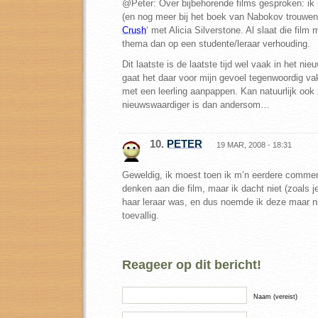
@Peter: Over bijbehorende films gesproken: ik 
(en nog meer bij het boek van Nabokov trouwen
Crush
‘ met Alicia Silverstone. Al slaat die film 
thema dan op een studente/leraar verhouding.
Dit laatste is de laatste tijd wel vaak in het ni
gaat het daar voor mijn gevoel tegenwoordig vak
met een leerling aanpappen. Kan natuurlijk ook 
nieuwswaardiger is dan andersom…
10.
PETER
19 MAR, 2008 - 18:31
Geweldig, ik moest toen ik m’n eerdere commen
denken aan die film, maar ik dacht niet (zoals je
haar leraar was, en dus noemde ik deze maar ni
toevallig.
Reageer op dit bericht!
Naam (vereist)