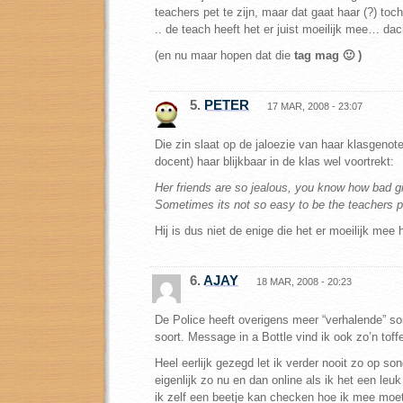
teachers pet te zijn, maar dat gaat haar (?) toch
.. de teach heeft het er juist moeilijk mee… dach
(en nu maar hopen dat die
tag mag 🙂 )
5.
PETER
17 MAR, 2008 - 23:07
Die zin slaat op de jaloezie van haar klasgenote
docent) haar blijkbaar in de klas wel voortrekt:
Her friends are so jealous, you know how bad gi
Sometimes its not so easy to be the teachers p
Hij is dus niet de enige die het er moeilijk mee 
6.
AJAY
18 MAR, 2008 - 20:23
De Police heeft overigens meer “verhalende” so
soort. Message in a Bottle vind ik ook zo’n toff
Heel eerlijk gezegd let ik verder nooit zo op son
eigenlijk zo nu en dan online als ik het een le
ik zelf een beetje kan checken hoe ik mee moet