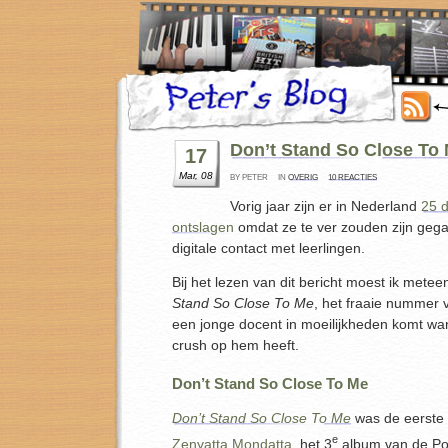
Don’t Stand So Close To 
17
Mar, 08
BY PETER
IN
OVERIG
10 REACTIES
Vorig jaar zijn er in Nederland
25 
ontslagen
omdat ze te ver zouden zijn gega
digitale contact met leerlingen.
Bij het lezen van dit bericht moest ik met
Stand So Close To Me
, het fraaie nummer 
een jonge docent in moeilijkheden komt wa
crush op hem heeft.
Don’t Stand So Close To Me
Don’t Stand So Close To Me
was de eerste 
e
Zenyatta Mondatta
, het 3
album van de Pol