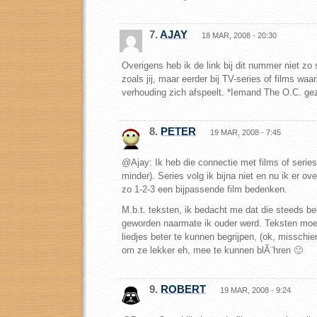
7.
AJAY
18 MAR, 2008 - 20:30
Overigens heb ik de link bij dit nummer niet zo s
zoals jij, maar eerder bij TV-series of films waar
verhouding zich afspeelt. *Iemand The O.C. gez
8.
PETER
19 MAR, 2008 - 7:45
@Ajay: Ik heb die connectie met films of series
minder). Series volg ik bijna niet en nu ik er ov
zo 1-2-3 een bijpassende film bedenken.
M.b.t. teksten, ik bedacht me dat die steeds bel
geworden naarmate ik ouder werd. Teksten moe
liedjes beter te kunnen begrijpen, (ok, misschien 
om ze lekker eh, mee te kunnen blÃ¨hren 🙂
9.
ROBERT
19 MAR, 2008 - 9:24