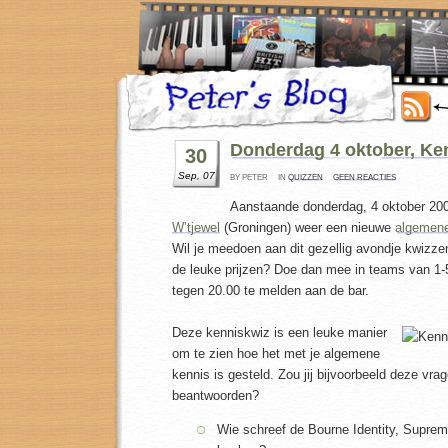
Donderdag 4 oktober, Ke
30
Sep, 07
BY PETER
IN
QUIZZEN
GEEN REACTIES
Aanstaande donderdag, 4 oktober 2007
W’tjewel
(Groningen) weer een nieuwe
algemene
Wil je meedoen aan dit gezellig avondje kwizz
de leuke prijzen? Doe dan mee in teams van 1-5
tegen 20.00 te melden aan de bar.
Deze kenniskwiz is een leuke manier
om te zien hoe het met je algemene
kennis is gesteld. Zou jij bijvoorbeeld deze vr
beantwoorden?
Wie schreef de Bourne Identity, Supre