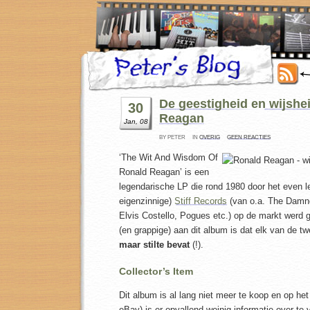
De geestigheid en wijshe
30
Reagan
Jan, 08
BY PETER
IN
OVERIG
GEEN REACTIES
‘The Wit And Wisdom Of
Ronald Reagan’ is een
legendarische LP die rond 1980 door het even l
eigenzinnige)
Stiff Records
(van o.a. The Damn
Elvis Costello, Pogues etc.) op de markt werd g
(en grappige) aan dit album is dat elk van de t
maar stilte bevat
(!).
Collector’s Item
Dit album is al lang niet meer te koop en op he
eBay) is er opvallend weinig informatie over te 