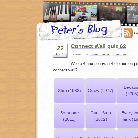
Connect Wall quiz 62
22
Apr, 15
BY PETER
IN
CONNECT WALLS
8 REACTIES
Welke 4 groepen (van 4 elementen per
connect wall?
Becau
Stop (1988)
Crazy (1977)
(2005
Someone
Can’t Stop
Everytim
(2011)
(2002)
Think (1