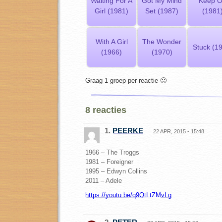
Waiting For A
Got My Mind
Keep 
Girl (1981)
Set (1987)
(1981
With A Girl
The Wonder
Stuck (1
(1966)
(1970)
Graag 1 groep per reactie 🙂
8 reacties
1.
PEERKE
22 APR, 2015 - 15:48
1966 – The Troggs
1981 – Foreigner
1995 – Edwyn Collins
2011 – Adele
https://youtu.be/q9QtLtZMvLg