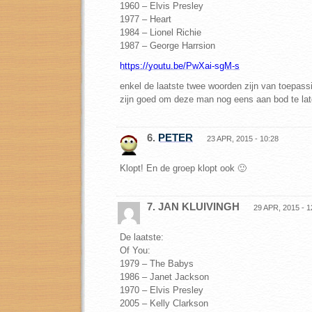
1960 – Elvis Presley
1977 – Heart
1984 – Lionel Richie
1987 – George Harrsion
https://youtu.be/PwXai-sgM-s
enkel de laatste twee woorden zijn van toepass
zijn goed om deze man nog eens aan bod te la
6.
PETER
23 APR, 2015 - 10:28
Klopt! En de groep klopt ook 🙂
7. JAN KLUIVINGH
29 APR, 2015 - 1
De laatste:
Of You:
1979 – The Babys
1986 – Janet Jackson
1970 – Elvis Presley
2005 – Kelly Clarkson