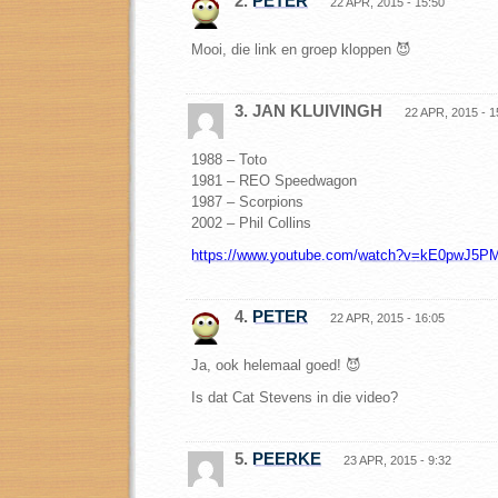
2.
PETER
22 APR, 2015 - 15:50
Mooi, die link en groep kloppen 😈
3. JAN KLUIVINGH
22 APR, 2015 - 1
1988 – Toto
1981 – REO Speedwagon
1987 – Scorpions
2002 – Phil Collins
https://www.youtube.com/watch?v=kE0pwJ5P
4.
PETER
22 APR, 2015 - 16:05
Ja, ook helemaal goed! 😈
Is dat Cat Stevens in die video?
5.
PEERKE
23 APR, 2015 - 9:32