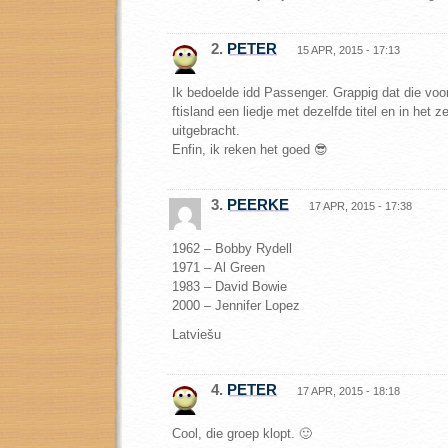
2.
PETER
15 APR, 2015 - 17:13
Ik bedoelde idd Passenger. Grappig dat die voo
ftisland een liedje met dezelfde titel en in het z
uitgebracht.
Enfin, ik reken het goed 😎
3.
PEERKE
17 APR, 2015 - 17:38
1962 – Bobby Rydell
1971 – Al Green
1983 – David Bowie
2000 – Jennifer Lopez
Latviešu
4.
PETER
17 APR, 2015 - 18:18
Cool, die groep klopt. 🙂