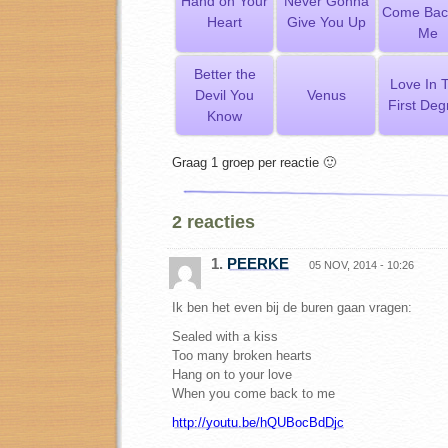
Hand on Your
Never Gonna
Come Bac
Heart
Give You Up
Me
Better the
Love In 
Devil You
Venus
First Deg
Know
Graag 1 groep per reactie 🙂
2 reacties
1.
PEERKE
05 NOV, 2014 - 10:26
Ik ben het even bij de buren gaan vragen:
Sealed with a kiss
Too many broken hearts
Hang on to your love
When you come back to me
http://youtu.be/hQUBocBdDjc