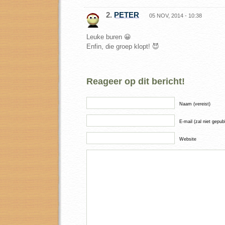
2.
PETER
05 NOV, 2014 - 10:38
Leuke buren 😀
Enfin, die groep klopt! 😈
Reageer op dit bericht!
Naam (vereist)
E-mail (zal niet gepub
Website