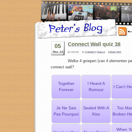
Connect Wall quiz 38
05
Nov, 14
BY PETER
IN
CONNECT WALLS
2 REACTIES
Welke 4 groepen (van 4 elementen per
connect wall?
Together
I Heard A
I Can’t Hel
Forever
Rumour
Je Ne Sais
Sealed With A
Too Ma
Pas Pourquoi
Kiss
Broken He
When Y