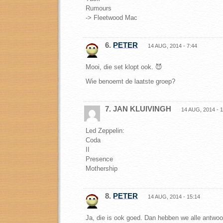
Rumours
-> Fleetwood Mac
6.
PETER
14 AUG, 2014 - 7:44
Mooi, die set klopt ook. 😈
Wie benoemt de laatste groep?
7. JAN KLUIVINGH
14 AUG, 2014 - 1
Led Zeppelin:
Coda
II
Presence
Mothership
8.
PETER
14 AUG, 2014 - 15:14
Ja, die is ook goed. Dan hebben we alle antwo