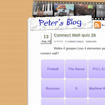
Connect Wall quiz 26
13
Aug, 14
BY PETER
IN
CONNECT WALLS
8 REACTIES
Welke 4 groepen (van 4 elementen per
connect wall?
Fireball
The Dance
P.U.L.S
Rumours
II
Machine 