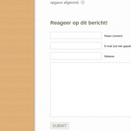
opgave afgerond. 🙂
Reageer op dit bericht!
Naam (vereist)
E-mail (zal niet gepub
Website