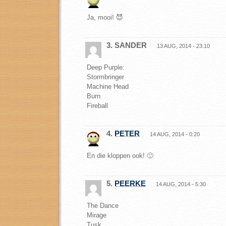
Ja, mooi! 😈
3. SANDER
13 AUG, 2014 - 23:10
Deep Purple:
Stormbringer
Machine Head
Burn
Fireball
4.
PETER
14 AUG, 2014 - 0:20
En die kloppen ook! 🙂
5.
PEERKE
14 AUG, 2014 - 5:30
The Dance
Mirage
Tusk