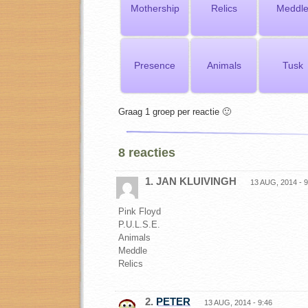
Mothership
Relics
Meddl
Presence
Animals
Tusk
Graag 1 groep per reactie 🙂
8 reacties
1. JAN KLUIVINGH
13 AUG, 2014 - 9
Pink Floyd
P.U.L.S.E.
Animals
Meddle
Relics
2.
PETER
13 AUG, 2014 - 9:46