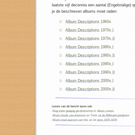
laatste vijf decennia een aantal (Engelstalige)
je de beschreven albums moet raden:
Album Descriptions 1960s
Album Descriptions 1970s I
Album Descriptions 1970s II
Album Descriptions 1980s I
Album Descriptions 1980s II
Album Descriptions 1990s I
Album Descriptions 1990s II
Album Descriptions 2000s I
Album Descriptions 2000s II
Lezers van dit bericht lazen ook:
-
Nog meer grappig ge-photoshop-te album covers
-
Word clouds van Artiesten en Titels uit de Billboard jaarlijsten
-
Word cloud quizzen van hits uit de jaren 1970-1979