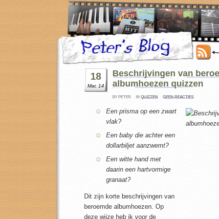
Beschrijvingen van ber
18
albumhoezen quizzen
Mar, 14
BY PETER
IN
QUIZZEN
GEEN REACTIES
Een prisma op een zwart
vlak?
Een baby die achter een
dollarbiljet aanzwemt?
Een witte hand met
daarin een hartvormige
granaat?
Dit zijn korte beschrijvingen van
beroemde albumhoezen. Op
deze wijze heb ik voor de